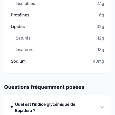
Insolubles
2.1g
Protéines
6g
Lipides
32g
Saturés
12g
Insaturés
18g
Sodium
40mg
Questions fréquemment posées
Quel est l'indice glycémique de
Bajadera ?