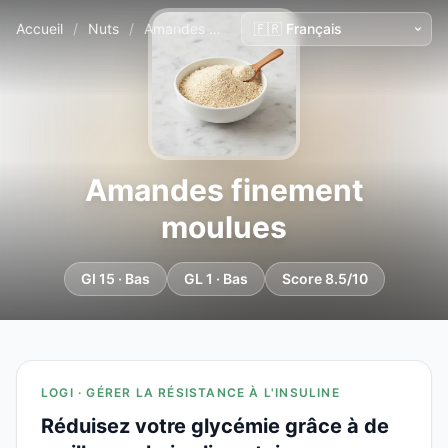
Accueil
/
Nuts
/
Amandes finement moulues
Amandes finement
moulues
GI 15 · Bas
GL 1 · Bas
Score 8.5/10
LOGI · GÉRER LA RÉSISTANCE À L'INSULINE
Réduisez votre glycémie grâce à de