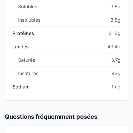
Solubles
3.8g
Insolubles
8.8g
Protéines
21.2g
Lipides
49.4g
Saturés
3.7g
Insaturés
43g
Sodium
1mg
Questions fréquemment posées