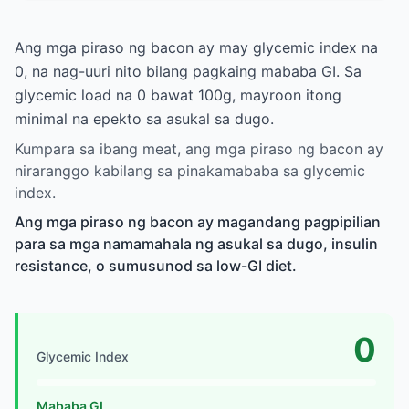
Ang mga piraso ng bacon ay may glycemic index na
0, na nag-uuri nito bilang pagkaing mababa GI. Sa
glycemic load na 0 bawat 100g, mayroon itong
minimal na epekto sa asukal sa dugo.
Kumpara sa ibang meat, ang mga piraso ng bacon ay
niraranggo kabilang sa pinakamababa sa glycemic
index.
Ang mga piraso ng bacon ay magandang pagpipilian
para sa mga namamahala ng asukal sa dugo, insulin
resistance, o sumusunod sa low-GI diet.
0
Glycemic Index
Mababa GI