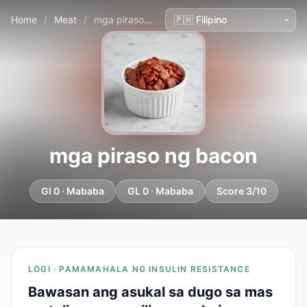
Home
/
Meat
/
mga piraso ng bacon
mga piraso ng bacon
GI 0 · Mababa
GL 0 · Mababa
Score 3/10
LOGI · PAMAMAHALA NG INSULIN RESISTANCE
Bawasan ang asukal sa dugo sa mas