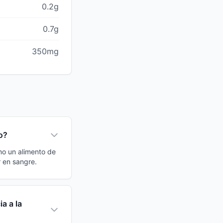
0.2g
0.7g
350mg
o?
mo un alimento de
 en sangre.
a a la