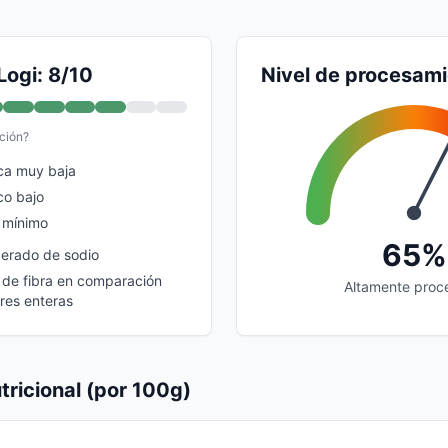
Logi: 8/10
Nivel de procesam
ción?
ca muy baja
co bajo
 mínimo
65%
erado de sodio
 de fibra en comparación
Altamente proc
res enteras
tricional (por 100g)