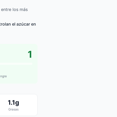
 entre los más
rolan el azúcar en
1
angre
1.1g
Grasas