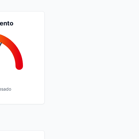
iento
esado