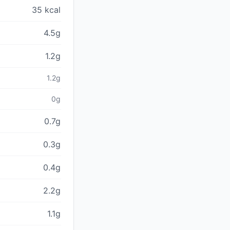
35 kcal
4.5g
1.2g
1.2g
0g
0.7g
0.3g
0.4g
2.2g
1.1g