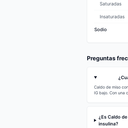
Saturadas
Insaturadas
Sodio
Preguntas fre
¿Cuá
Caldo de miso con
IG bajo. Con una 
¿Es Caldo de
insulina?