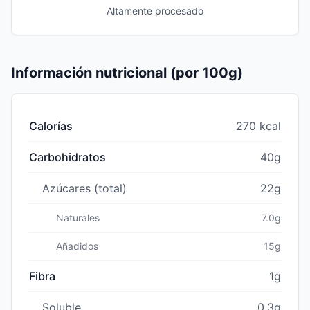
Altamente procesado
Información nutricional (por 100g)
Calorías
270 kcal
Carbohidratos
40g
Azúcares (total)
22g
Naturales
7.0g
Añadidos
15g
Fibra
1g
Soluble
0.3g