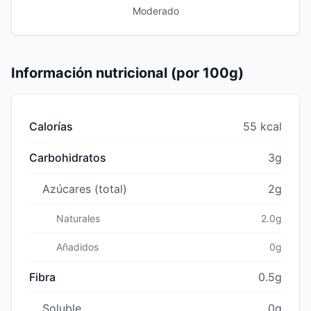
Moderado
Información nutricional (por 100g)
Calorías
55 kcal
Carbohidratos
3g
Azúcares (total)
2g
Naturales
2.0g
Añadidos
0g
Fibra
0.5g
Soluble
0g