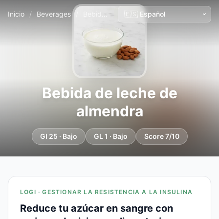
Inicio
/
Beverages
/
Bebida de leche de almendra
Bebida de leche de
almendra
GI 25 · Bajo
GL 1 · Bajo
Score 7/10
LOGI · GESTIONAR LA RESISTENCIA A LA INSULINA
Reduce tu azúcar en sangre con