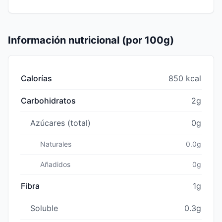
Información nutricional (por 100g)
Calorías
850 kcal
Carbohidratos
2g
Azúcares (total)
0g
Naturales
0.0g
Añadidos
0g
Fibra
1g
Soluble
0.3g