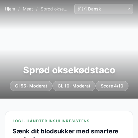
Hjem
/
Meat
/
Sprød oksekødstaco
Sprød oksekødstaco
GI 55 · Moderat
GL 10 · Moderat
Score 4/10
LOGI · HÅNDTER INSULINRESISTENS
Sænk dit blodsukker med smartere