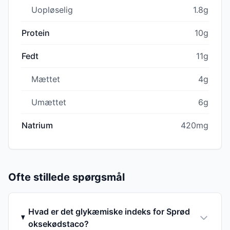
Uopløselig
1.8g
Protein
10g
Fedt
11g
Mættet
4g
Umættet
6g
Natrium
420mg
Ofte stillede spørgsmål
Hvad er det glykæmiske indeks for Sprød
oksekødstaco?