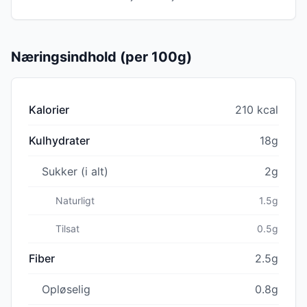
Næringsindhold (per 100g)
Kalorier
210 kcal
Kulhydrater
18g
Sukker (i alt)
2g
Naturligt
1.5g
Tilsat
0.5g
Fiber
2.5g
Opløselig
0.8g