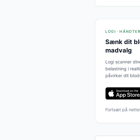
LOGI · HÅNDTE
Sænk dit b
madvalg
Logi scanner din
belastning i real
påvirker dit blod
Fortsæt på nette