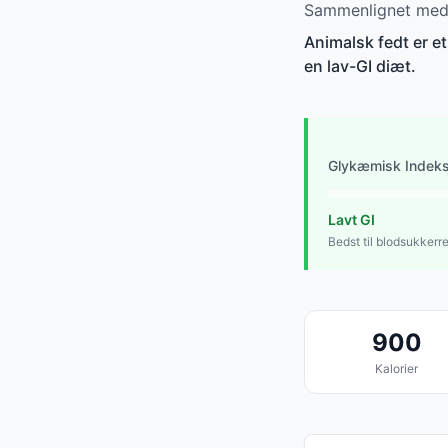
Sammenlignet med a
Animalsk fedt er et
en lav-GI diæt.
Glykæmisk Indek
Lavt GI
Bedst til blodsukkerr
900
Kalorier