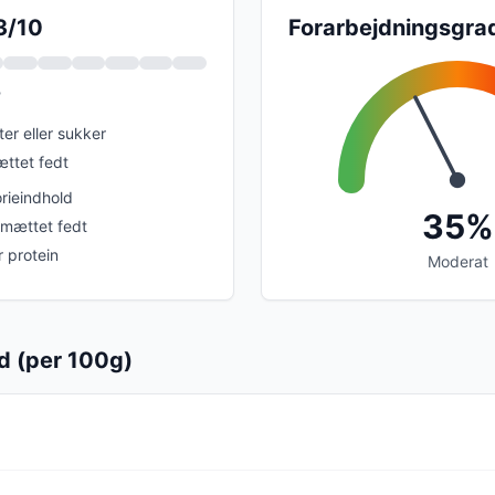
3/10
Forarbejdningsgra
?
er eller sukker
ttet fedt
rieindhold
35%
 mættet fedt
r protein
Moderat
d (per 100g)