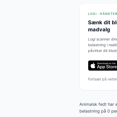
LOGI · HÅNDTE
Sænk dit b
madvalg
Logi scanner din
belastning i real
påvirker dit blod
Fortsæt på nette
Animalsk fedt har 
belastning på 0 pe