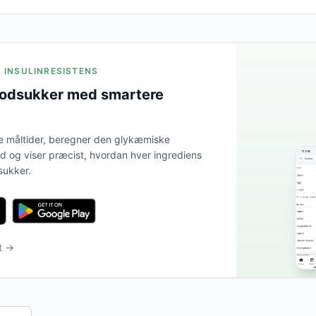
R INSULINRESISTENS
lodsukker med smartere
e måltider, beregner den glykæmiske
tid og viser præcist, hvordan hver ingrediens
sukker.
t →