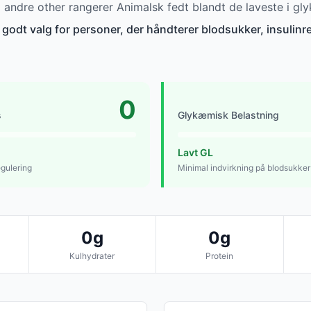
ndre other rangerer Animalsk fedt blandt de laveste i gl
 godt valg for personer, der håndterer blodsukker, insulinre
0
s
Glykæmisk Belastning
Lavt GL
egulering
Minimal indvirkning på blodsukker
0g
0g
Kulhydrater
Protein