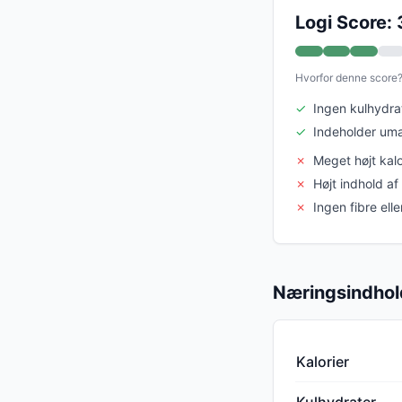
Logi Score: 
Hvorfor denne score
✓
Ingen kulhydrat
✓
Indeholder umæ
✗
Meget højt kalo
✗
Højt indhold af
✗
Ingen fibre elle
Næringsindhol
Kalorier