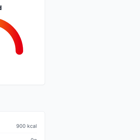
d
900 kcal