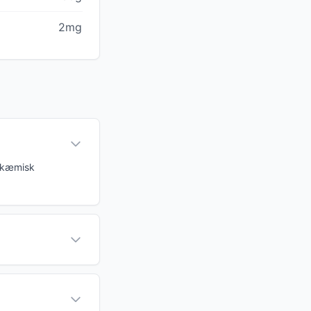
2mg
lykæmisk