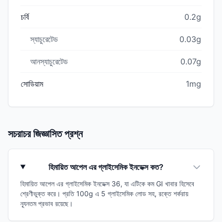
চর্বি
0.2g
স্যাচুরেটেড
0.03g
আনস্যাচুরেটেড
0.07g
সোডিয়াম
1mg
সচরাচর জিজ্ঞাসিত প্রশ্ন
হিমায়িত আপেল এর গ্লাইসেমিক ইনডেক্স কত?
হিমায়িত আপেল এর গ্লাইসেমিক ইনডেক্স 36, যা এটিকে কম GI খাবার হিসেবে
শ্রেণীভুক্ত করে। প্রতি 100g এ 5 গ্লাইসেমিক লোড সহ, রক্তে শর্করায়
ন্যূনতম প্রভাব রয়েছে।