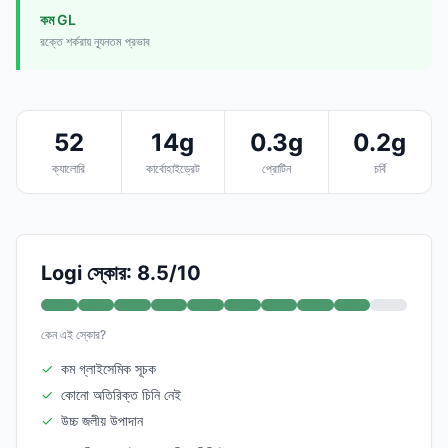
কম GL
রক্তে শর্করায় ন্যূনতম প্রভাব
52
14g
0.3g
0.2g
ক্যালোরি
কার্বোহাইড্রেট
প্রোটিন
চর্বি
Logi স্কোর: 8.5/10
কেন এই স্কোর?
✓
কম গ্লাইসেমিক সূচক
✓
কোনো অতিরিক্ত চিনি নেই
✓
উচ্চ জলীয় উপাদান