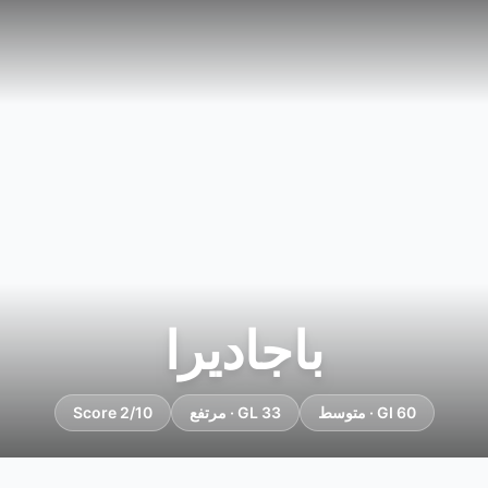
باجاديرا
GI 60 · متوسط
GL 33 · مرتفع
Score 2/10