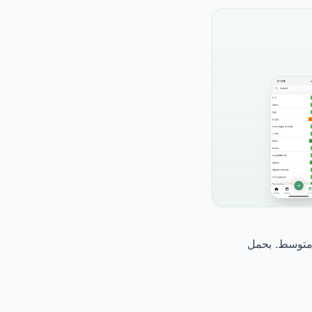
جلايسيمي متوسط. بحمل