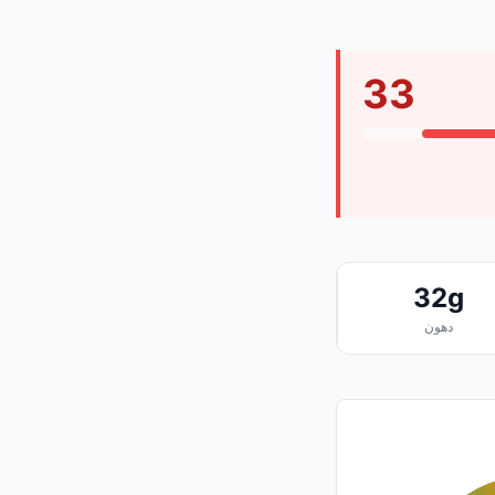
33
32g
دهون