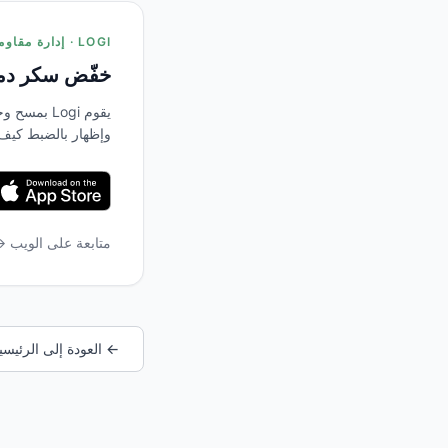
LOGI · إدارة مقاومة الأنسولين
خفّض سكر دمك
يقوم Logi 
وإظهار بالضبط كيف
متابعة على الويب 
← العودة إلى الرئيسي