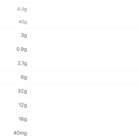
8.0g
40g
3g
0.9g
2.1g
6g
32g
12g
18g
40mg