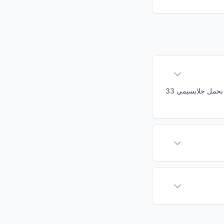
يبلغ المؤشر الجلايسيمي لـ باجاديرا 60، مما يصنفه ضمن الأطعمة ذات المؤشر الجلايسيمي متوسط. بحمل جلايسيمي 33