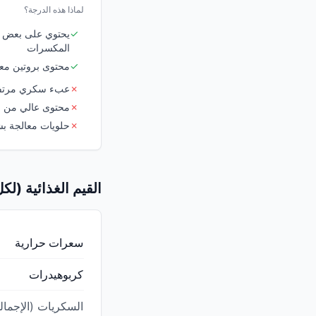
لماذا هذه الدرجة؟
✓
يحتوي على بعض ا
المكسرات
✓
محتوى بروتين مع
✗
عبء سكري مرتفع جد
✗
محتوى عالي من الس
✗
حلويات معالجة ب
القيم الغذائية (لكل 100 ج
سعرات حرارية
كربوهيدرات
السكريات (الإجمال