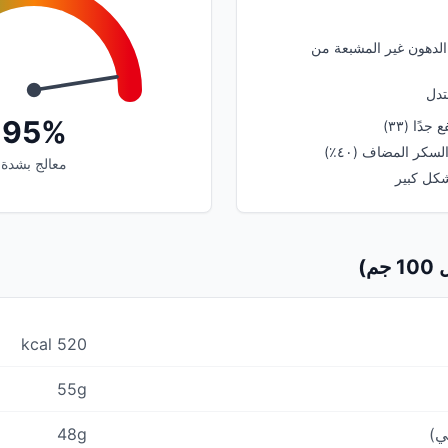
لدهون غير المشبعة من
تدل
95%
ًا (٣٣)
كر المضاف (٤٠٪)
معالج بشدة
شكل كبير
م)
520 kcal
55g
ي)
48g