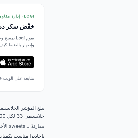
LOGI · إدارة مقاومة الأنسولين
خفّض سكر دمك
يقوم Logi 
وإظهار بالضبط كيف
متابعة على الويب 
جلايسيمي 33 لكل 100 جم، يكون تأثيره على سكر الدم كبير.
مقارنةً بـ sweets الأخرى، يحتل باجاديرا المرتبة فوق المتوسط في المؤشر الجلايسيمي.
باجاديرا مناسب بكميا