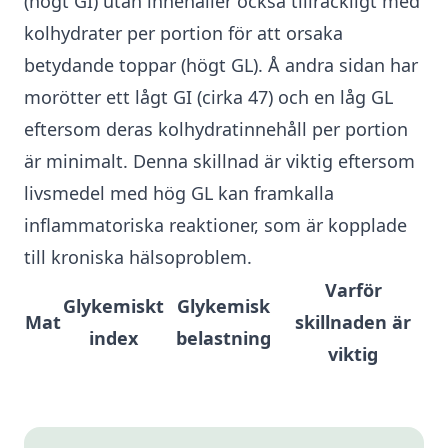
(högt GI) utan innehåller också tillräckligt med
kolhydrater per portion för att orsaka
betydande toppar (högt GL). Å andra sidan har
morötter ett lågt GI (cirka 47) och en låg GL
eftersom deras kolhydratinnehåll per portion
är minimalt. Denna skillnad är viktig eftersom
livsmedel med hög GL kan framkalla
inflammatoriska reaktioner, som är kopplade
till kroniska hälsoproblem.
Varför
Glykemiskt
Glykemisk
Mat
skillnaden är
index
belastning
viktig