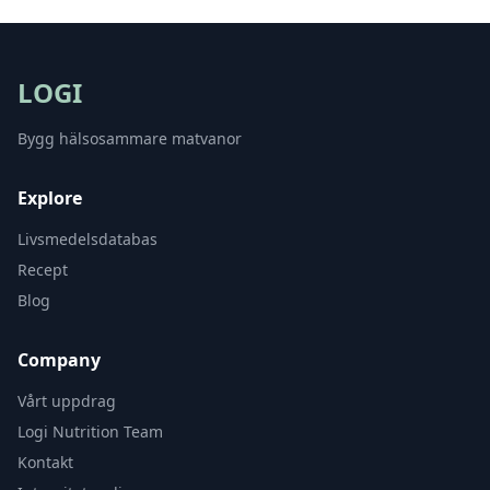
LOGI
Bygg hälsosammare matvanor
Explore
Livsmedelsdatabas
Recept
Blog
Company
Vårt uppdrag
Logi Nutrition Team
Kontakt