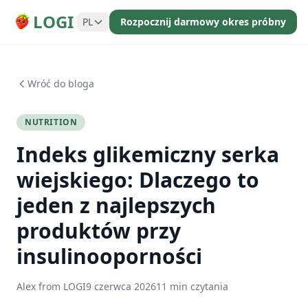
LOGI
PL
Rozpocznij darmowy okres próbny
Wróć do bloga
NUTRITION
Indeks glikemiczny serka
wiejskiego: Dlaczego to
jeden z najlepszych
produktów przy
insulinooporności
Alex from LOGI
9 czerwca 2026
11 min czytania