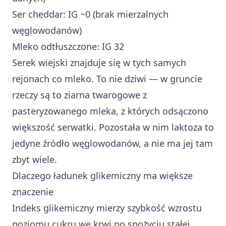
Ser cheddar: IG ~0 (brak mierzalnych
węglowodanów)
Mleko odtłuszczone: IG 32
Serek wiejski znajduje się w tych samych
rejonach co mleko. To nie dziwi — w gruncie
rzeczy są to ziarna twarogowe z
pasteryzowanego mleka, z których odsączono
większość serwatki. Pozostała w nim laktoza to
jedyne źródło węglowodanów, a nie ma jej tam
zbyt wiele.
Dlaczego ładunek glikemiczny ma większe
znaczenie
Indeks glikemiczny mierzy szybkość wzrostu
poziomu cukru we krwi po spożyciu stałej