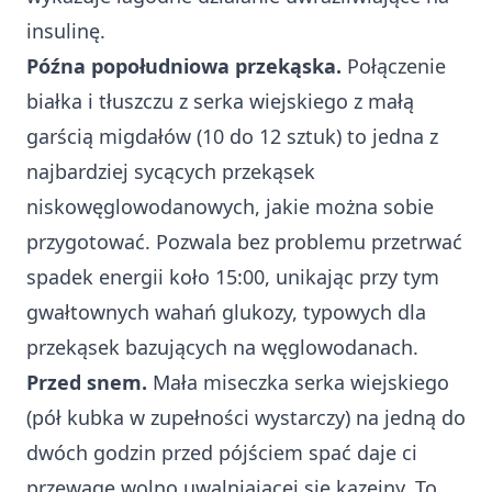
insulinę.
Późna popołudniowa przekąska.
Połączenie
białka i tłuszczu z serka wiejskiego z małą
garścią migdałów (10 do 12 sztuk) to jedna z
najbardziej sycących przekąsek
niskowęglowodanowych, jakie można sobie
przygotować. Pozwala bez problemu przetrwać
spadek energii koło 15:00, unikając przy tym
gwałtownych wahań glukozy, typowych dla
przekąsek bazujących na węglowodanach.
Przed snem.
Mała miseczka serka wiejskiego
(pół kubka w zupełności wystarczy) na jedną do
dwóch godzin przed pójściem spać daje ci
przewagę wolno uwalniającej się kazeiny. To