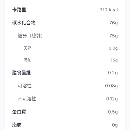
卡路里
310 kcal
碳水化合物
76g
糖分（總計）
75g
天然
0.0g
添加
75g
膳食纖維
0.2g
可溶性
0.08g
不可溶性
0.12g
蛋白質
0.5g
脂肪
0g