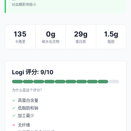
对血糖影响极小
135
0g
29g
1.5g
卡路里
碳水化合物
蛋白质
脂肪
Logi 评分: 9/10
为什么是这个评分？
✓
高蛋白含量
✓
低脂肪和钠
✓
加工最少
✗
无纤维