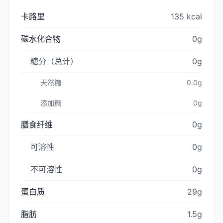
卡路里
135 kcal
碳水化合物
0g
糖分（总计）
0g
天然糖
0.0g
添加糖
0g
膳食纤维
0g
可溶性
0g
不可溶性
0g
蛋白质
29g
脂肪
1.5g