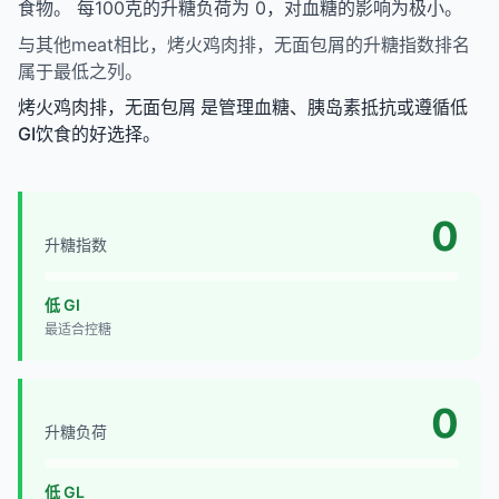
食物。 每100克的升糖负荷为 0，对血糖的影响为极小。
与其他meat相比，烤火鸡肉排，无面包屑的升糖指数排名
属于最低之列。
烤火鸡肉排，无面包屑 是管理血糖、胰岛素抵抗或遵循低
GI饮食的好选择。
0
升糖指数
低 GI
最适合控糖
0
升糖负荷
低 GL