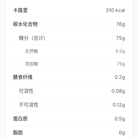
卡路里
310 kcal
碳水化合物
76g
糖分（总计）
75g
天然糖
0.0g
添加糖
75g
膳食纤维
0.2g
可溶性
0.08g
不可溶性
0.12g
蛋白质
0.5g
脂肪
0g