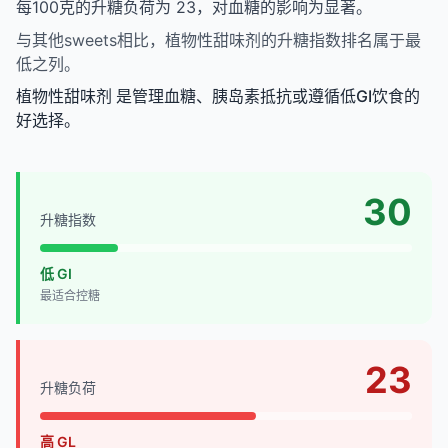
每100克的升糖负荷为 23，对血糖的影响为显著。
与其他sweets相比，植物性甜味剂的升糖指数排名属于最
低之列。
植物性甜味剂 是管理血糖、胰岛素抵抗或遵循低GI饮食的
好选择。
30
升糖指数
低 GI
最适合控糖
23
升糖负荷
高 GL