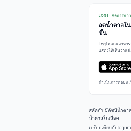
LOGI · จัดการภาวะ
ลดน้ำตาลในเ
ขึ้น
Logi สแกนอาหาร
แสดงให้เห็นว่าแต
ดำเนินการต่อบนเ
สลัดถั่ว มีดัชนีน้ำ
น้ำตาลในเลือด
เปรียบเทียบกับlegume