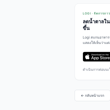
LOGI · จัดการภาวะ
ลดน้ำตาลในเ
ขึ้น
Logi สแกนอาหาร
แสดงให้เห็นว่าแต
ดำเนินการต่อบนเ
← กลับหน้าแรก