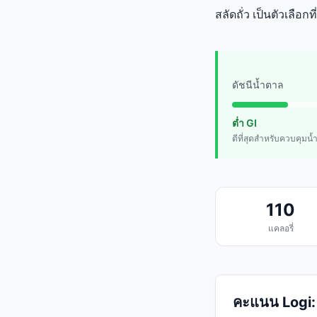
สลัดถั่ว เป็นตัวเลือ
ดัชนีน้ำตาล
ต่ำ GI
ดีที่สุดสำหรับควบคุมน
110
แคลอรี่
คะแนน Logi: