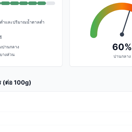
าลต่ำและปริมาณน้ำตาลต่ำ
ี
60%
ยมปานกลาง
ตบางส่วน
ปานกลาง
 (ต่อ 100g)