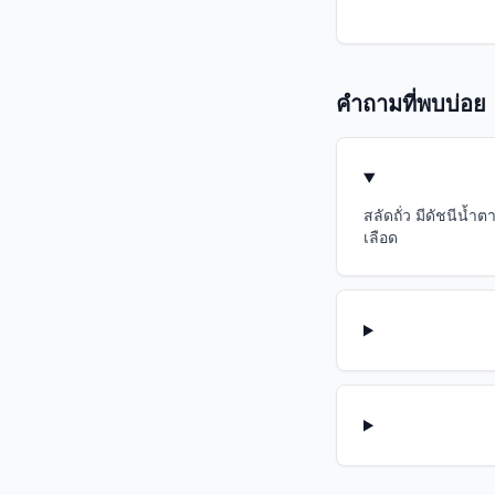
คำถามที่พบบ่อย
สลัดถั่ว มีดัชนีน้
เลือด