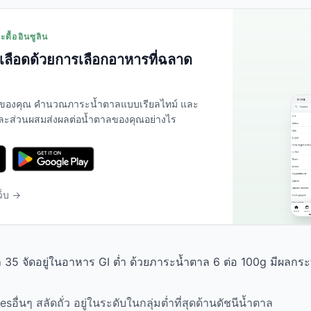
ดื้ออินซูลิน
ลือดด้วยการเลือกอาหารที่ฉลาด
ของคุณ คำนวณภาระน้ำตาลแบบเรียลไทม์ และ
่ละส่วนผสมส่งผลต่อน้ำตาลของคุณอย่างไร
ว็บ →
ตาล 35 จัดอยู่ในอาหาร GI ต่ำ ด้วยภาระน้ำตาล 6 ต่อ 100g มีผลกระท
sอื่นๆ สลัดถั่ว อยู่ในระดับในกลุ่มต่ำที่สุดด้านดัชนีน้ำตาล