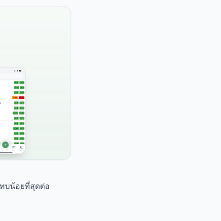
บน้อยที่สุดต่อ