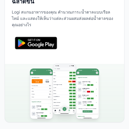
ฉลาดขึ้น
Logi สแกนอาหารของคุณ คำนวณภาระน้ำตาลแบบเรียล
ไทม์ และแสดงให้เห็นว่าแต่ละส่วนผสมส่งผลต่อน้ำตาลของ
คุณอย่างไร