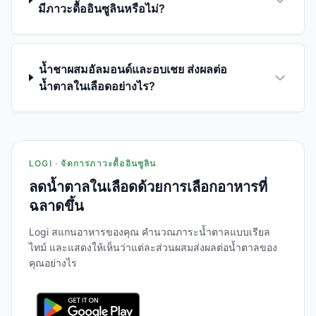
มีภาวะดื้ออินซูลินหรือไม่?
น้ำชาผสมอัลมอนด์และอบเชย ส่งผลต่อ
น้ำตาลในเลือดอย่างไร?
LOGI · จัดการภาวะดื้ออินซูลิน
ลดน้ำตาลในเลือดด้วยการเลือกอาหารที่
ฉลาดขึ้น
Logi สแกนอาหารของคุณ คำนวณภาระน้ำตาลแบบเรียล
ไทม์ และแสดงให้เห็นว่าแต่ละส่วนผสมส่งผลต่อน้ำตาลของ
คุณอย่างไร