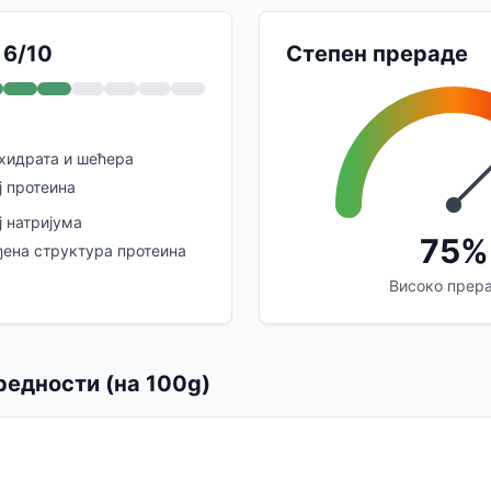
 6/10
Степен прераде
 хидрата и шећера
ј протеина
 натријума
75%
ђена структура протеина
Високо прер
редности (на 100g)