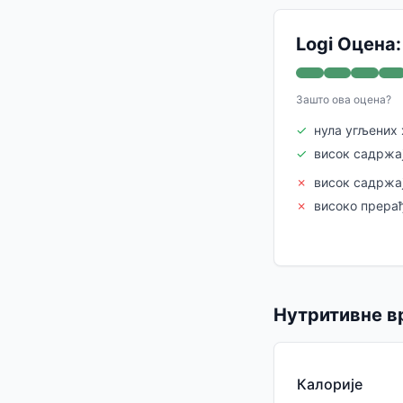
Logi Оцена:
Зашто ова оцена?
✓
нула угљених
✓
висок садржа
✗
висок садржај
✗
високо прера
Нутритивне в
Калорије