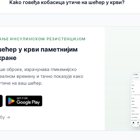
Kako говеђа кобасица утиче на шећер у крви?
ЉАЊЕ ИНСУЛИНСКОМ РЕЗИСТЕНЦИЈОМ
ећер у крви паметнијим
хране
аше оброке, израчунава гликемијско
еалном времену и тачно показује како
утиче на ваш шећер.
ебу →