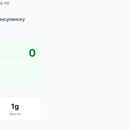
а по
 инсулинску
0
1g
Масти