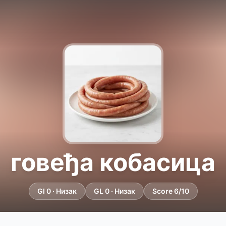
говеђа кобасица
GI 0 · Низак
GL 0 · Низак
Score 6/10