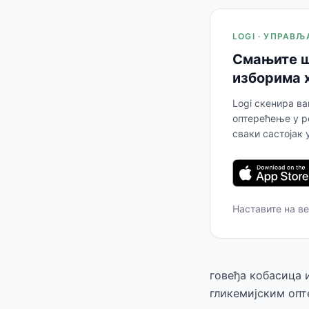
LOGI · УПРАВ
Смањите ш
изборима 
Logi скенира в
оптерећење у р
сваки састојак 
Наставите на в
говеђа кобасица и
гликемијским опт