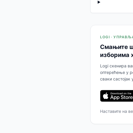
LOGI · УПРАВ
Смањите ш
изборима 
Logi скенира в
оптерећење у р
сваки састојак 
Наставите на в