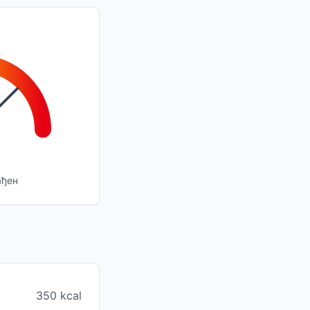
ађен
350 kcal