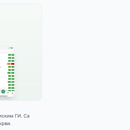
ниским ГИ. Са
крви.