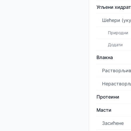
Угљени хидра
Шећери (уку
Природни
Додати
Влакна
Растворљи
Нераствор
Протеини
Масти
Засићене