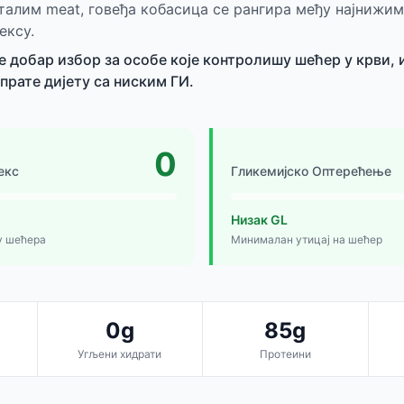
талим meat, говеђа кобасица се рангира међу најнижим
ексу.
је добар избор за особе које контролишу шећер у крви,
прате дијету са ниским ГИ.
0
екс
Гликемијско Оптерећење
Низак GL
у шећера
Минималан утицај на шећер
0g
85g
Угљени хидрати
Протеини