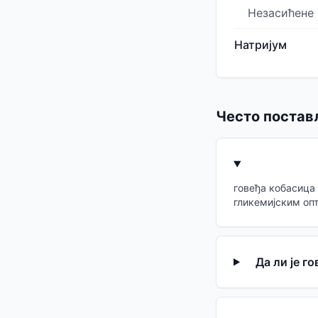
Незасићене
Натријум
Често постав
говеђа кобасица 
гликемијским оп
Да ли је г