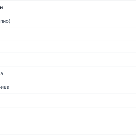
ти
пно)
ва
љива