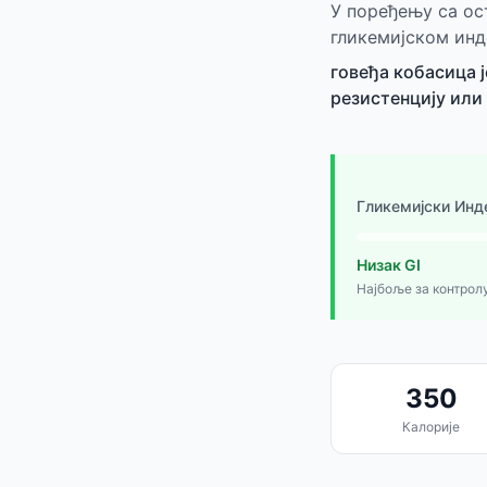
У поређењу са ос
гликемијском инд
говеђа кобасица 
резистенцију или 
Гликемијски Инд
Низак GI
Најбоље за контрол
350
Калорије