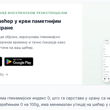
ЉАЊЕ ИНСУЛИНСКОМ РЕЗИСТЕНЦИЈОМ
ећер у крви паметнијим
хране
аше оброке, израчунава гликемијско
еалном времену и тачно показује како
утиче на ваш шећер.
ебу →
ма гликемијски индекс 0, што га сврстава у храну са 
ерећењем 0 на 100g, има минималан утицај на шећер у 