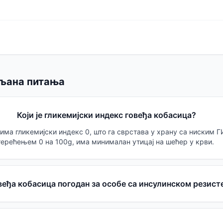
љана питања
Који је гликемијски индекс говеђа кобасица?
има гликемијски индекс 0, што га сврстава у храну са ниским Г
терећењем 0 на 100g, има минималан утицај на шећер у крви.
овеђа кобасица погодан за особе са инсулинском резис