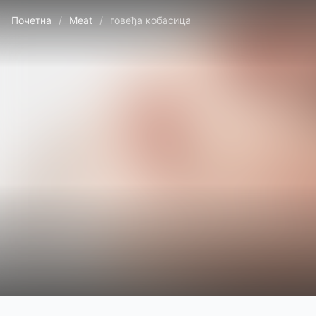
Почетна
/
Meat
/
говеђа кобасица