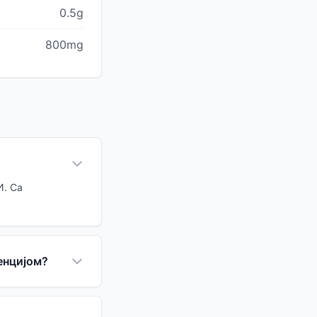
0.5g
800mg
И. Са
тенцијом?