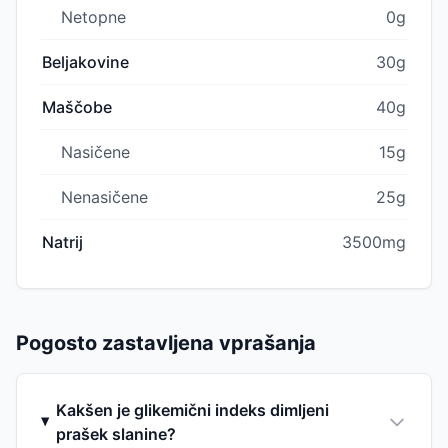
Netopne
0g
Beljakovine
30g
Maščobe
40g
Nasičene
15g
Nenasičene
25g
Natrij
3500mg
Pogosto zastavljena vprašanja
Kakšen je glikemični indeks dimljeni
prašek slanine?