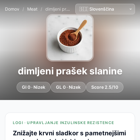
Domov
/
Meat
/
dimljeni prašek slanine
dimljeni prašek slanine
GI 0 · Nizek
GL 0 · Nizek
Score 2.5/10
LOGI · UPRAVLJANJE INZULINSKE REZISTENCE
Znižajte krvni sladkor s pametnejšimi