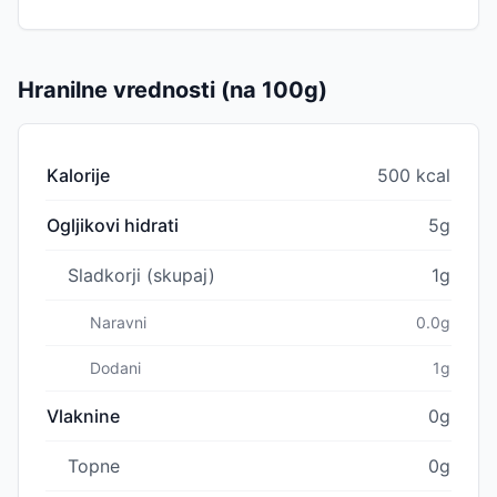
Hranilne vrednosti (na 100g)
Kalorije
500 kcal
Ogljikovi hidrati
5g
Sladkorji (skupaj)
1g
Naravni
0.0g
Dodani
1g
Vlaknine
0g
Topne
0g