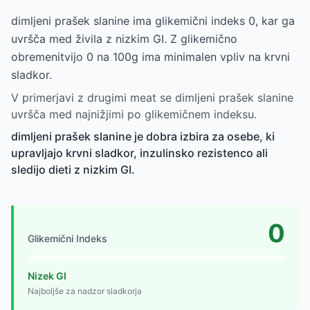
dimljeni prašek slanine ima glikemični indeks 0, kar ga
uvršča med živila z nizkim GI. Z glikemično
obremenitvijo 0 na 100g ima minimalen vpliv na krvni
sladkor.
V primerjavi z drugimi meat se dimljeni prašek slanine
uvršča med najnižjimi po glikemičnem indeksu.
dimljeni prašek slanine je dobra izbira za osebe, ki
upravljajo krvni sladkor, inzulinsko rezistenco ali
sledijo dieti z nizkim GI.
0
Glikemični Indeks
Nizek GI
Najboljše za nadzor sladkorja