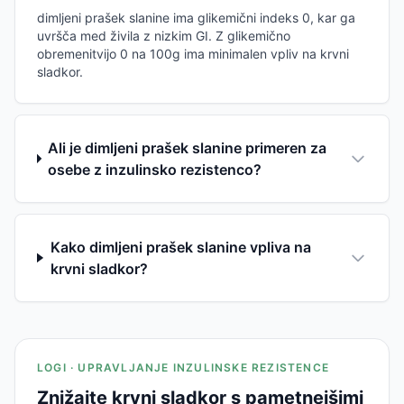
dimljeni prašek slanine ima glikemični indeks 0, kar ga
uvršča med živila z nizkim GI. Z glikemično
obremenitvijo 0 na 100g ima minimalen vpliv na krvni
sladkor.
Ali je dimljeni prašek slanine primeren za
osebe z inzulinsko rezistenco?
Kako dimljeni prašek slanine vpliva na
krvni sladkor?
LOGI · UPRAVLJANJE INZULINSKE REZISTENCE
Znižajte krvni sladkor s pametnejšimi