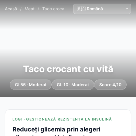
Acasă
/
Meat
/
Taco crocant cu vită
Taco crocant cu vită
GI 55 · Moderat
GL 10 · Moderat
Score 4/10
LOGI · GESTIONEAZĂ REZISTENȚA LA INSULINĂ
Reduceți glicemia prin alegeri