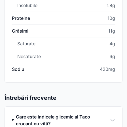
Insolubile
1.8g
Proteine
10g
Grăsimi
11g
Saturate
4g
Nesaturate
6g
Sodiu
420mg
Întrebări frecvente
Care este indicele glicemic al Taco
crocant cu vită?