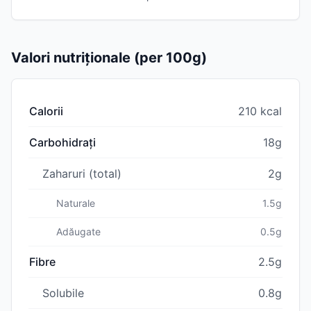
Valori nutriționale (per 100g)
Calorii
210 kcal
Carbohidrați
18g
Zaharuri (total)
2g
Naturale
1.5g
Adăugate
0.5g
Fibre
2.5g
Solubile
0.8g