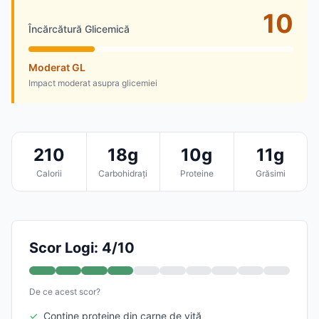
10
Încărcătură Glicemică
Moderat GL
Impact moderat asupra glicemiei
210
18g
10g
11g
Calorii
Carbohidrați
Proteine
Grăsimi
Scor Logi: 4/10
De ce acest scor?
✓
Conține proteine din carne de vită