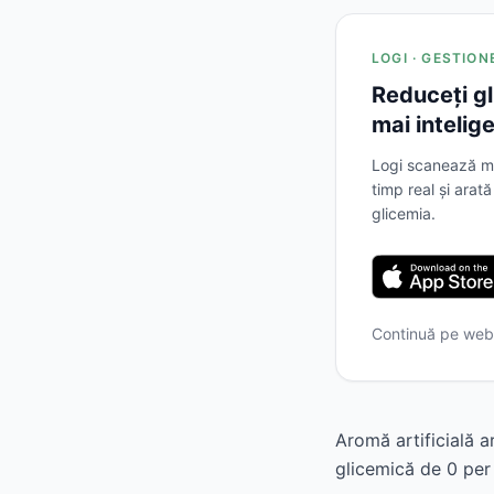
LOGI · GESTIO
Reduceți gl
mai intelig
Logi scanează me
timp real și arat
glicemia.
Continuă pe we
Aromă artificială a
glicemică de 0 per