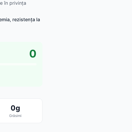
e în privința
mia, rezistența la
0
0g
Grăsimi