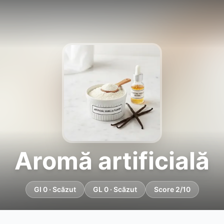
Aromă artificială
GI 0 · Scăzut
GL 0 · Scăzut
Score 2/10