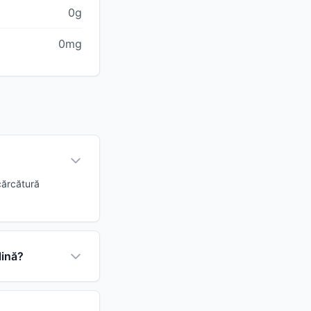
0g
0mg
ncărcătură
lină?