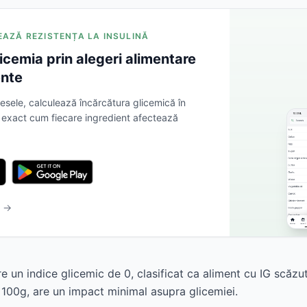
NEAZĂ REZISTENȚA LA INSULINĂ
icemia prin alegeri alimentare
ente
sele, calculează încărcătura glicemică în
ă exact cum fiecare ingredient afectează
b →
re un indice glicemic de 0, clasificat ca aliment cu IG scăzu
 100g, are un impact minimal asupra glicemiei.