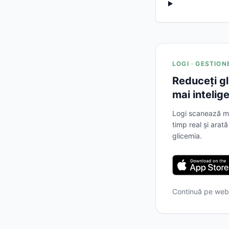
LOGI · GESTIO
Reduceți gl
mai intelig
Logi scanează me
timp real și arat
glicemia.
Continuă pe we