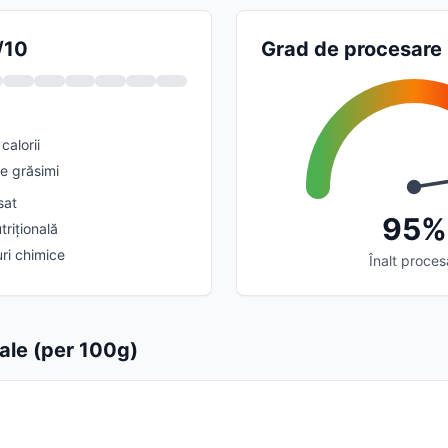
/10
Grad de procesare
calorii
e grăsimi
sat
95%
trițională
ri chimice
Înalt proces
nale (per 100g)