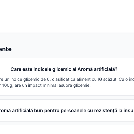
vente
Care este indicele glicemic al Aromă artificială?
are un indice glicemic de 0, clasificat ca aliment cu IG scăzut. Cu o î
r 100g, are un impact minimal asupra glicemiei.
omă artificială bun pentru persoanele cu rezistență la insu