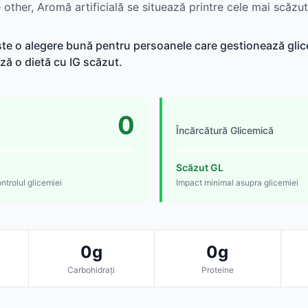
other, Aromă artificială se situează printre cele mai scăzut
este o alegere bună pentru persoanele care gestionează glice
ză o dietă cu IG scăzut.
0
Încărcătură Glicemică
Scăzut GL
ntrolul glicemiei
Impact minimal asupra glicemiei
0g
0g
Carbohidrați
Proteine