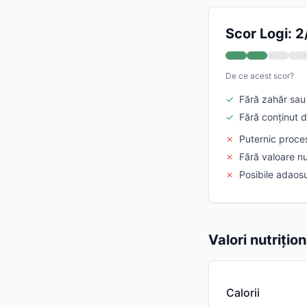
Scor Logi: 2
De ce acest scor?
✓
Fără zahăr sau 
✓
Fără conținut d
✗
Puternic proce
✗
Fără valoare nu
✗
Posibile adaosu
Valori nutrițio
Calorii