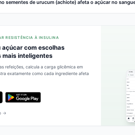
o sementes de urucum (achiote) afeta o açúcar no sangu
AR RESISTÊNCIA À INSULINA
 açúcar com escolhas
 mais inteligentes
as refeições, calcula a carga glicêmica em
stra exatamente como cada ingrediente afeta
b →