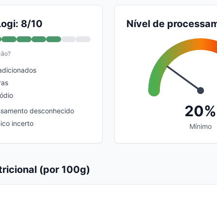
ogi: 8/10
Nível de processa
ção?
adicionados
ras
sódio
20%
essamento desconhecido
ico incerto
Mínimo
ricional (por 100g)