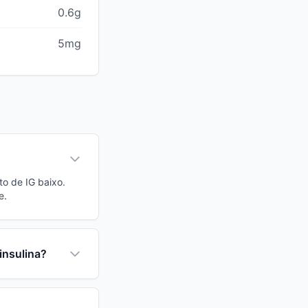
0.6g
5mg
to de IG baixo.
e.
insulina?