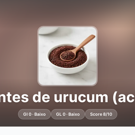
tes de urucum (ac
GI 0 · Baixo
GL 0 · Baixo
Score 8/10