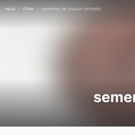
Início
/
Other
/
sementes de urucum (achiote)
semen