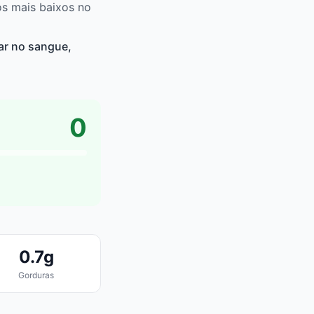
os mais baixos no
ar no sangue,
0
0.7g
Gorduras