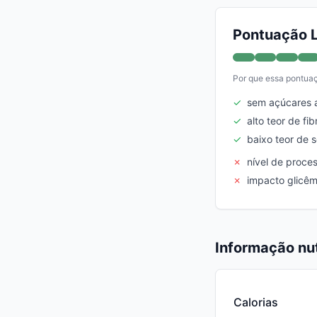
Pontuação L
Por que essa pontua
✓
sem açúcares 
✓
alto teor de fib
✓
baixo teor de 
✗
nível de proc
✗
impacto glicêm
Informação nut
Calorias