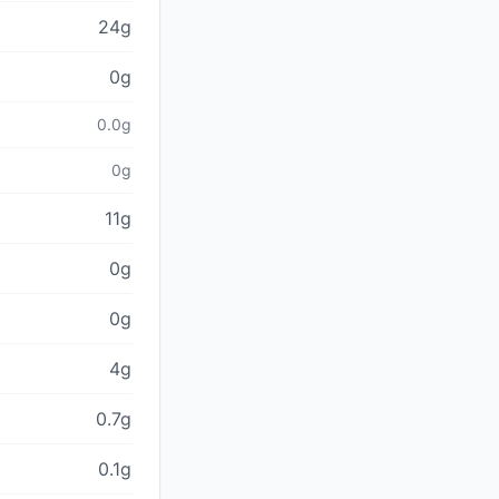
24g
0g
0.0g
0g
11g
0g
0g
4g
0.7g
0.1g