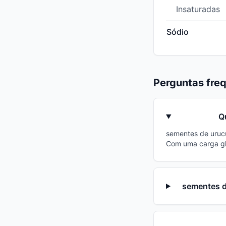
Insaturadas
Sódio
Perguntas fre
Q
sementes de urucu
Com uma carga gl
sementes d