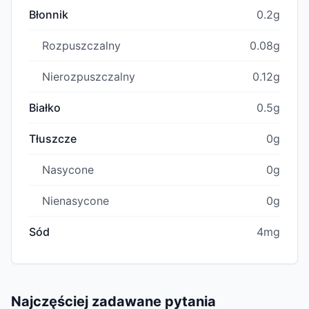
Błonnik
0.2g
Rozpuszczalny
0.08g
Nierozpuszczalny
0.12g
Białko
0.5g
Tłuszcze
0g
Nasycone
0g
Nienasycone
0g
Sód
4mg
Najczęściej zadawane pytania