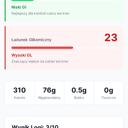
Niski GI
Najlepszy dla kontroli cukru we krwi
23
Ładunek Glikemiczny
Wysoki GL
Znaczący wpływ na cukier we krwi
310
76g
0.5g
0g
Kalorie
Węglowodany
Białko
Tłuszcze
Wynik Logi: 3/10