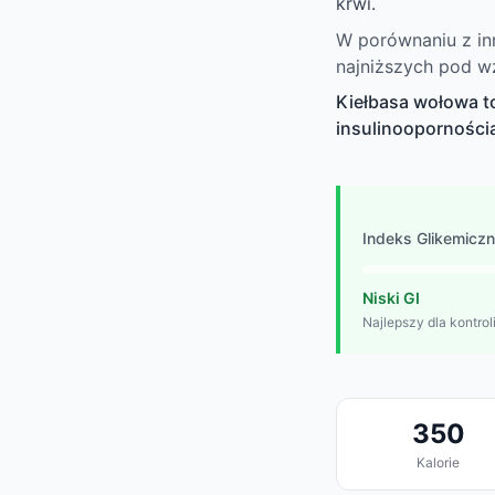
krwi.
W porównaniu z inn
najniższych pod w
Kiełbasa wołowa t
insulinoopornością
Indeks Glikemicz
Niski GI
Najlepszy dla kontrol
350
Kalorie