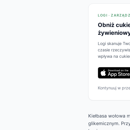
LOGI · ZARZĄD
Obniż cuki
żywieniow
Logi skanuje Two
czasie rzeczywis
wpływa na cukier
Kontynuuj w prz
Kiełbasa wołowa ma
glikemicznym. Prz