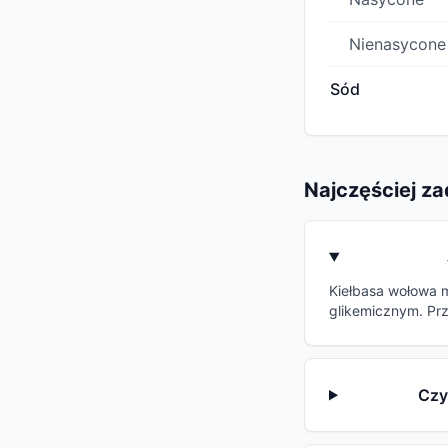
Nienasycone
Sód
Najczęściej z
Kiełbasa wołowa m
glikemicznym. Pr
Czy