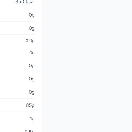
350 kcal
0g
0g
0.0g
0g
0g
0g
0g
85g
1g
0.5g