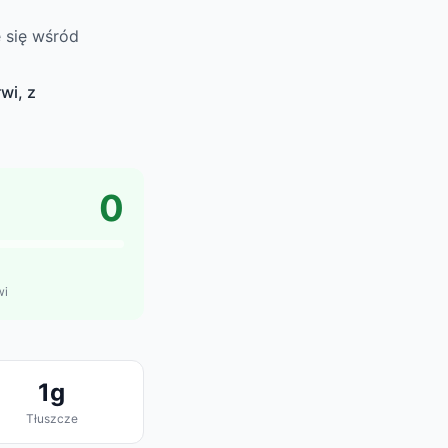
 się wśród
wi, z
0
wi
1g
Tłuszcze