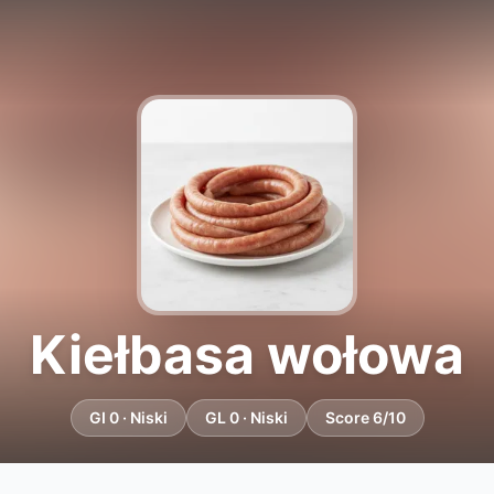
Kiełbasa wołowa
GI 0 · Niski
GL 0 · Niski
Score 6/10