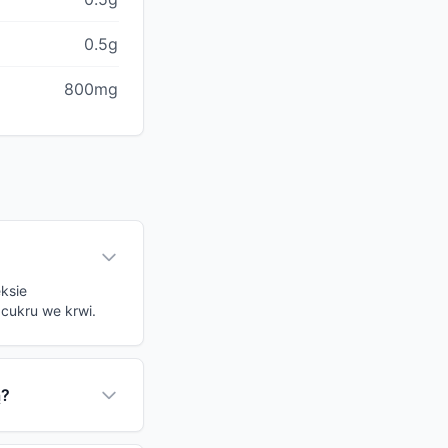
0.5g
800mg
eksie
cukru we krwi.
ą?