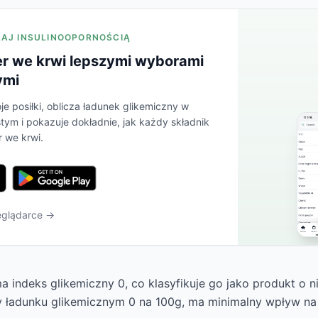
ZAJ INSULINOOPORNOŚCIĄ
er we krwi lepszymi wyborami
ymi
je posiłki, oblicza ładunek glikemiczny w
tym i pokazuje dokładnie, jak każdy składnik
 we krwi.
eglądarce →
 indeks glikemiczny 0, co klasyfikuje go jako produkt o n
y ładunku glikemicznym 0 na 100g, ma minimalny wpływ n