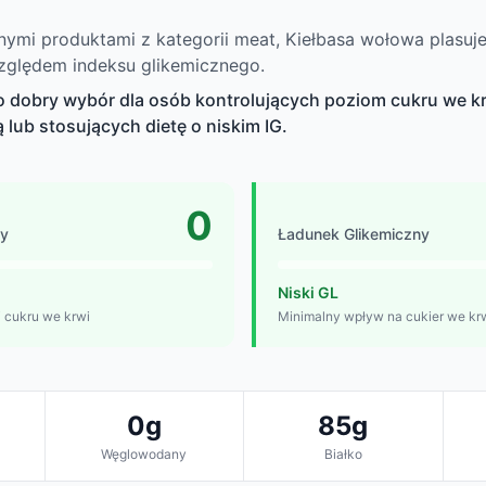
ymi produktami z kategorii meat, Kiełbasa wołowa plasuje
zględem indeksu glikemicznego.
o dobry wybór dla osób kontrolujących poziom cukru we kr
 lub stosujących dietę o niskim IG.
0
ny
Ładunek Glikemiczny
Niski GL
i cukru we krwi
Minimalny wpływ na cukier we kr
0g
85g
Węglowodany
Białko