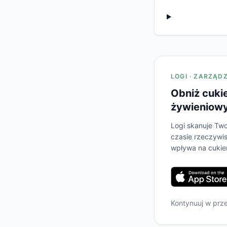
LOGI · ZARZĄD
Obniż cuki
żywieniow
Logi skanuje Two
czasie rzeczywis
wpływa na cukier
Kontynuuj w prz