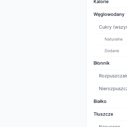
Kalorie
Węglowodany
Cukry (wszys
Naturalne
Dodane
Błonnik
Rozpuszczal
Nierozpuszc
Białko
Tłuszcze
Nasycone