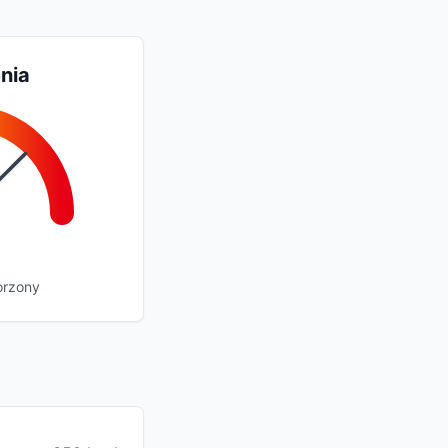
nia
orzony