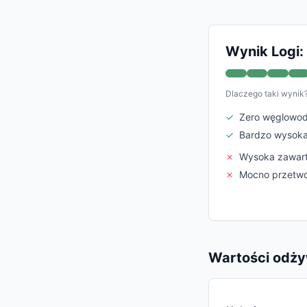
Wynik Logi:
Dlaczego taki wynik
✓
Zero węglowod
✓
Bardzo wysoka
✗
Wysoka zawar
✗
Mocno przetwo
Wartości odży