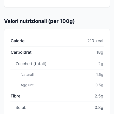
Valori nutrizionali (per 100g)
Calorie
210 kcal
Carboidrati
18g
Zuccheri (totali)
2g
Naturali
1.5g
Aggiunti
0.5g
Fibre
2.5g
Solubili
0.8g