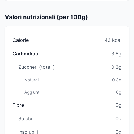
Valori nutrizionali (per 100g)
Calorie
43 kcal
Carboidrati
3.6g
Zuccheri (totali)
0.3g
Naturali
0.3g
Aggiunti
0g
Fibre
0g
Solubili
0g
Insolubili
0g