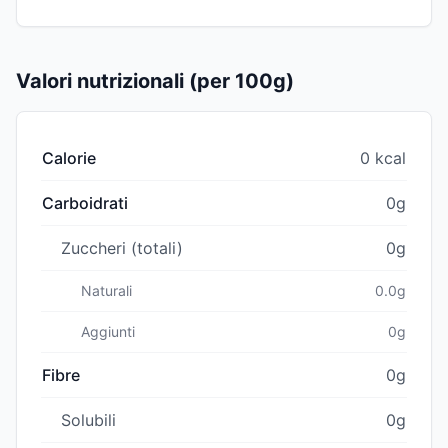
Valori nutrizionali (per 100g)
Calorie
0 kcal
Carboidrati
0g
Zuccheri (totali)
0g
Naturali
0.0g
Aggiunti
0g
Fibre
0g
Solubili
0g