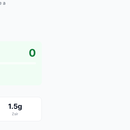
e a
0
1.5g
Zsír