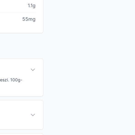
1.1g
55mg
teszi. 100g-