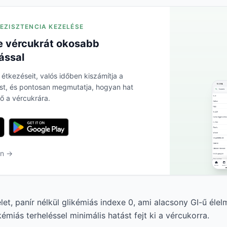
REZISZTENCIA KEZELÉSE
 vércukrát okosabb
ással
 étkezéseit, valós időben kiszámítja a
ést, és pontosan megmutatja, hogyan hat
ő a vércukrára.
en →
let, panír nélkül glikémiás indexe 0, ami alacsony GI-ű élelm
émiás terheléssel minimális hatást fejt ki a vércukorra.