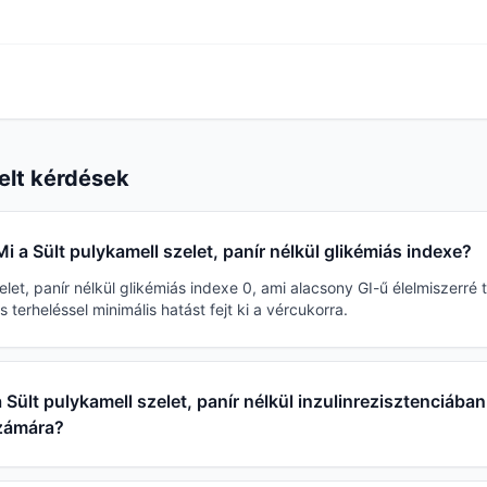
elt kérdések
Mi a Sült pulykamell szelet, panír nélkül glikémiás indexe?
elet, panír nélkül glikémiás indexe 0, ami alacsony GI-ű élelmiszerré 
s terheléssel minimális hatást fejt ki a vércukorra.
 Sült pulykamell szelet, panír nélkül inzulinrezisztenciában
zámára?