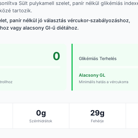
nlítva Sült pulykamell szelet, panír nélkül glikémiás index
özé tartozik.
elet, panír nélkül jó választás vércukor-szabályozáshoz,
ához vagy alacsony GI-ű diétához.
0
Glikémiás Terhelés
Alacsony GL
rollhoz
Minimális hatás a vércukorra
0g
29g
Szénhidrátok
Fehérje