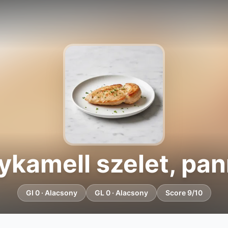
ykamell szelet, pan
GI 0 · Alacsony
GL 0 · Alacsony
Score 9/10