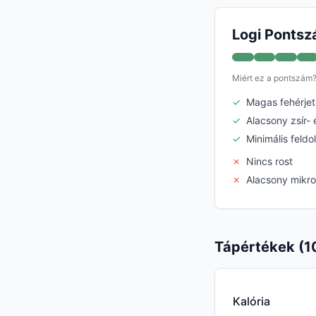
Logi Pontsz
Miért ez a pontszám
✓
Magas fehérjet
✓
Alacsony zsír- 
✓
Minimális feld
✗
Nincs rost
✗
Alacsony mikr
Tápértékek (1
Kalória