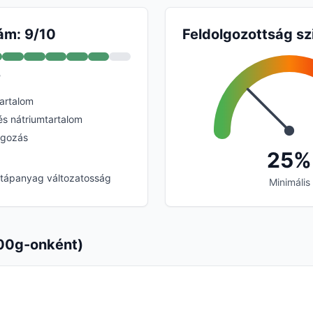
ám: 9/10
Feldolgozottság sz
?
artalom
és nátriumtartalom
olgozás
25%
otápanyag változatosság
Minimális
00g-onként)