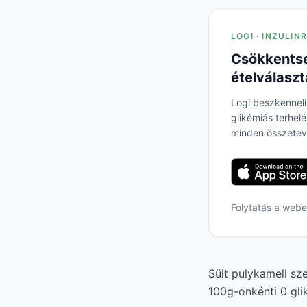
LOGI · INZULIN
Csökkentse
ételválaszt
Logi beszkenneli
glikémiás terhel
minden összetev
Folytatás a web
Sült pulykamell sze
100g-onkénti 0 glik