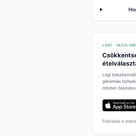
Hog
LOGI · INZULIN
Csökkentse
ételválaszt
Logi beszkenneli
glikémiás terhel
minden összetev
Folytatás a web