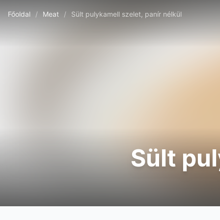
Főoldal
/
Meat
/
Sült pulykamell szelet, panír nélkül
Sült pul