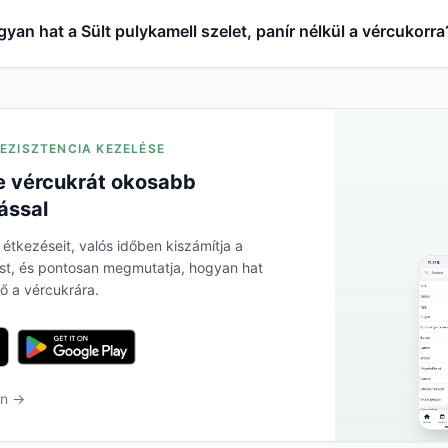
yan hat a Sült pulykamell szelet, panír nélkül a vércukorra
REZISZTENCIA KEZELÉSE
 vércukrát okosabb
ással
 étkezéseit, valós időben kiszámítja a
ést, és pontosan megmutatja, hogyan hat
ő a vércukrára.
en →