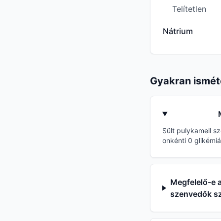
Telítetlen
Nátrium
Gyakran ismét
Sült pulykamell sz
onkénti 0 glikémiá
Megfelelő-e a
szenvedők s