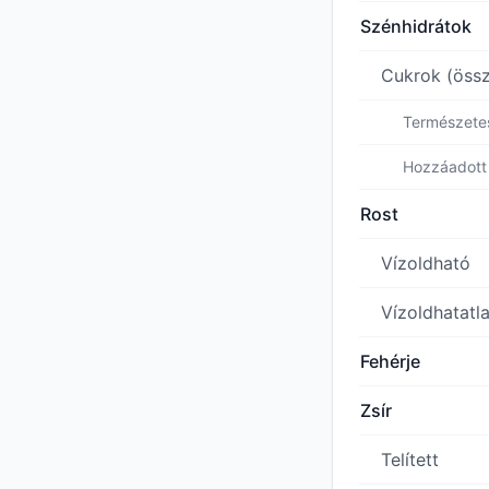
Szénhidrátok
Cukrok (öss
Természete
Hozzáadott
Rost
Vízoldható
Vízoldhatatl
Fehérje
Zsír
Telített