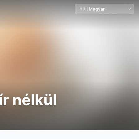
ír nélkül