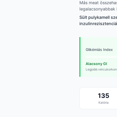
Más meat összehaso
legalacsonyabbak k
Sült pulykamell sz
inzulinrezisztenci
Glikémiás Index
Alacsony GI
Legjobb vércukorkont
135
Kalória