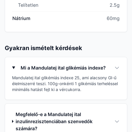
Telítetlen
2.5g
Nátrium
60mg
Gyakran ismételt kérdések
Mi a Mandulatej ital glikémiás indexe?
Mandulatej ital glikémiás indexe 25, ami alacsony GI-ű
élelmiszerré teszi. 100g-onkénti 1 glikémiás terheléssel
minimális hatást fejt ki a vércukorra.
Megfelelő-e a Mandulatej ital
inzulinrezisztenciában szenvedők
számára?