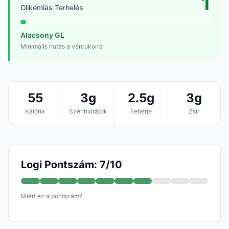
1
Glikémiás Terhelés
Alacsony GL
Minimális hatás a vércukorra
55
3g
2.5g
3g
Kalória
Szénhidrátok
Fehérje
Zsír
Logi Pontszám: 7/10
Miért ez a pontszám?