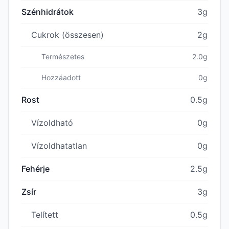
Szénhidrátok
3g
Cukrok (összesen)
2g
Természetes
2.0g
Hozzáadott
0g
Rost
0.5g
Vízoldható
0g
Vízoldhatatlan
0g
Fehérje
2.5g
Zsír
3g
Telített
0.5g