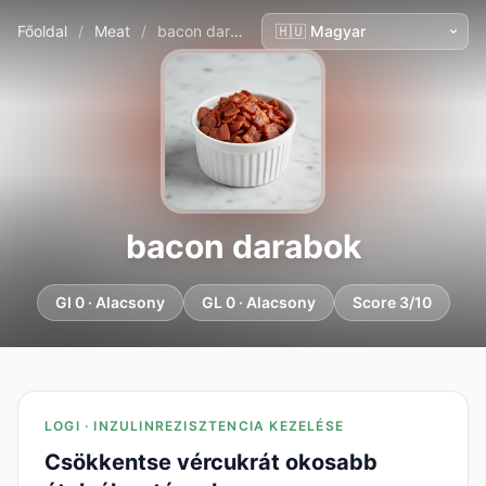
Főoldal
/
Meat
/
bacon darabok
bacon darabok
GI 0 · Alacsony
GL 0 · Alacsony
Score 3/10
LOGI · INZULINREZISZTENCIA KEZELÉSE
Csökkentse vércukrát okosabb