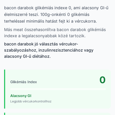
bacon darabok glikémiás indexe 0, ami alacsony GI-ű
élelmiszerré teszi. 100g-onkénti 0 glikémiás
terheléssel minimális hatást fejt ki a vércukorra.
Más meat összehasonlítva bacon darabok glikémiás
indexe a legalacsonyabbak közé tartozik.
bacon darabok jó választás vércukor-
szabályozáshoz, inzulinrezisztenciához vagy
alacsony GI-ű diétához.
0
Glikémiás Index
Alacsony GI
Legjobb vércukorkontrollhoz