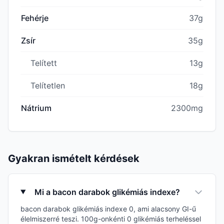
Fehérje
37g
Zsír
35g
Telített
13g
Telítetlen
18g
Nátrium
2300mg
Gyakran ismételt kérdések
Mi a bacon darabok glikémiás indexe?
bacon darabok glikémiás indexe 0, ami alacsony GI-ű
élelmiszerré teszi. 100g-onkénti 0 glikémiás terheléssel