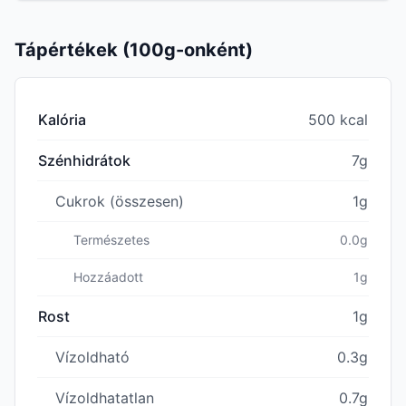
Tápértékek (100g-onként)
Kalória
500 kcal
Szénhidrátok
7g
Cukrok (összesen)
1g
Természetes
0.0g
Hozzáadott
1g
Rost
1g
Vízoldható
0.3g
Vízoldhatatlan
0.7g