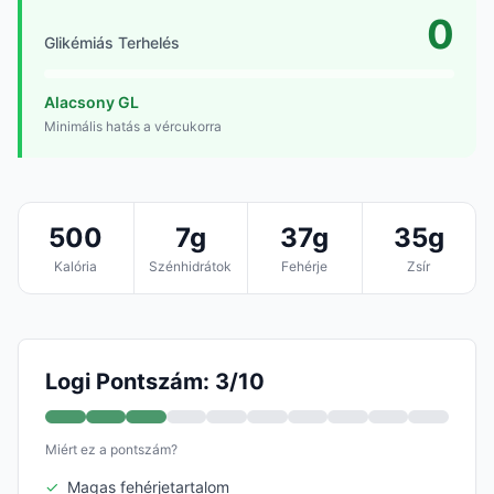
0
Glikémiás Terhelés
Alacsony GL
Minimális hatás a vércukorra
500
7g
37g
35g
Kalória
Szénhidrátok
Fehérje
Zsír
Logi Pontszám: 3/10
Miért ez a pontszám?
✓
Magas fehérjetartalom