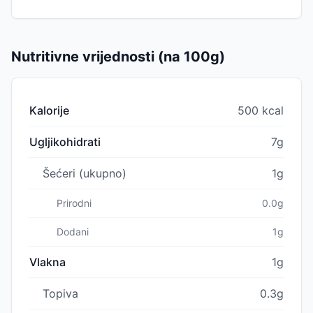
Nutritivne vrijednosti (na 100g)
Kalorije
500 kcal
Ugljikohidrati
7g
Šećeri (ukupno)
1g
Prirodni
0.0g
Dodani
1g
Vlakna
1g
Topiva
0.3g