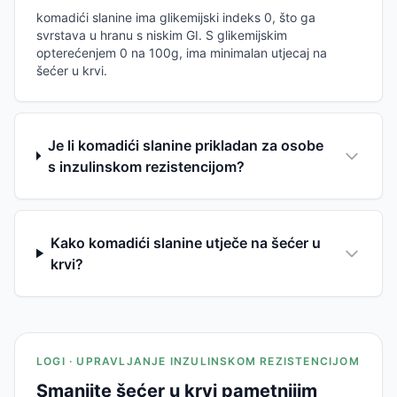
komadići slanine ima glikemijski indeks 0, što ga
svrstava u hranu s niskim GI. S glikemijskim
opterećenjem 0 na 100g, ima minimalan utjecaj na
šećer u krvi.
Je li komadići slanine prikladan za osobe
s inzulinskom rezistencijom?
Kako komadići slanine utječe na šećer u
krvi?
LOGI · UPRAVLJANJE INZULINSKOM REZISTENCIJOM
Smanjite šećer u krvi pametnijim