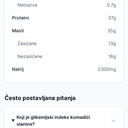
Netopiva
0.7g
Proteini
37g
Masti
35g
Zasićene
13g
Nezasićene
18g
Natrij
2300mg
Često postavljana pitanja
Koji je glikemijski indeks komadići
slanine?