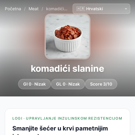
Početna
/
Meat
/
komadići slanine
komadići slanine
GI 0 · Nizak
GL 0 · Nizak
Score 3/10
LOGI · UPRAVLJANJE INZULINSKOM REZISTENCIJOM
Smanjite šećer u krvi pametnijim