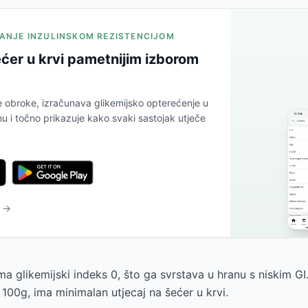
JANJE INZULINSKOM REZISTENCIJOM
ćer u krvi pametnijim izborom
e obroke, izračunava glikemijsko opterećenje u
 i točno prikazuje kako svaki sastojak utječe
u →
a glikemijski indeks 0, što ga svrstava u hranu s niskim GI
100g, ima minimalan utjecaj na šećer u krvi.