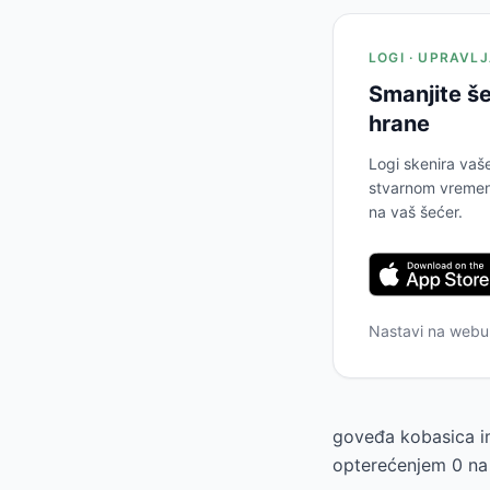
LOGI · UPRAVL
Smanjite še
hrane
Logi skenira vaš
stvarnom vremenu
na vaš šećer.
Nastavi na web
goveđa kobasica im
opterećenjem 0 na 