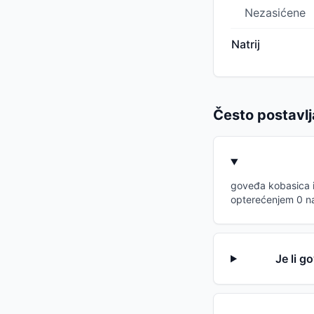
Nezasićene
Natrij
Često postavlj
goveđa kobasica im
opterećenjem 0 na
Je li g