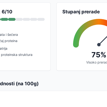
: 6/10
Stupanj prerade
rata i šećera
žaj proteina
atrija
75%
 proteinska struktura
Visoko prera
ednosti (na 100g)