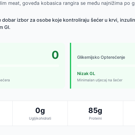
lim meat, goveđa kobasica rangira se među najnižima po g
dobar izbor za osobe koje kontroliraju šećer u krvi, inzulins
m GI.
0
Glikemijsko Opterećenje
Nizak GL
šećera
Minimalan utjecaj na šećer
0g
85g
Ugljikohidrati
Proteini