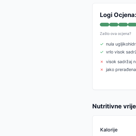
Logi Ocjena
Zašto ova ocjena?
✓
nula ugljikohid
✓
vrlo visok sadr
✗
visok sadržaj n
✗
jako prerađena
Nutritivne vrij
Kalorije