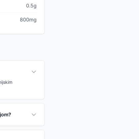
0.5g
800mg
mijskim
ijom?