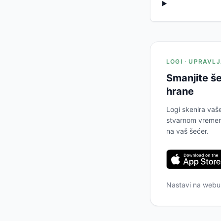
LOGI · UPRAVL
Smanjite še
hrane
Logi skenira vaš
stvarnom vremenu
na vaš šećer.
Nastavi na web