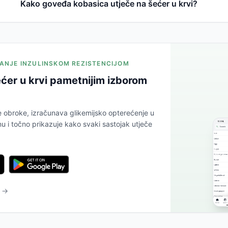
Kako goveđa kobasica utječe na šećer u krvi?
JANJE INZULINSKOM REZISTENCIJOM
ćer u krvi pametnijim izborom
e obroke, izračunava glikemijsko opterećenje u
 i točno prikazuje kako svaki sastojak utječe
u →