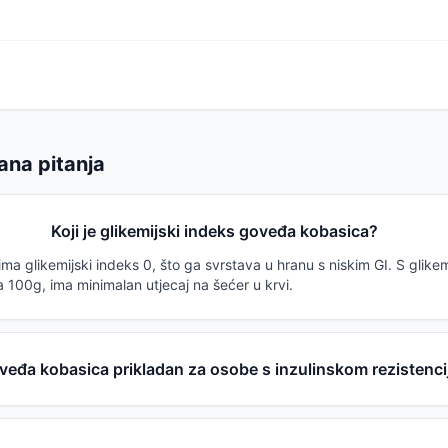
ana pitanja
Koji je glikemijski indeks goveđa kobasica?
a glikemijski indeks 0, što ga svrstava u hranu s niskim GI. S glike
 100g, ima minimalan utjecaj na šećer u krvi.
oveđa kobasica prikladan za osobe s inzulinskom rezistenc