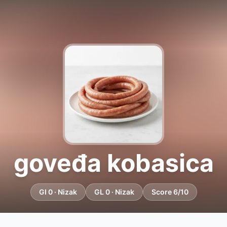
goveđa kobasica
GI 0 · Nizak
GL 0 · Nizak
Score 6/10