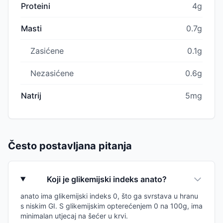
Proteini
4g
Masti
0.7g
Zasićene
0.1g
Nezasićene
0.6g
Natrij
5mg
Često postavljana pitanja
Koji je glikemijski indeks anato?
anato ima glikemijski indeks 0, što ga svrstava u hranu
s niskim GI. S glikemijskim opterećenjem 0 na 100g, ima
minimalan utjecaj na šećer u krvi.