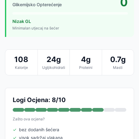
0
Glikemijsko Opterećenje
Nizak GL
Minimalan utjecaj na šećer
108
24g
4g
0.7g
Kalorije
Ugljikohidrati
Proteini
Masti
Logi Ocjena: 8/10
Zašto ova ocjena?
✓
bez dodanih šećera
✓
visok sadržaj vlakana