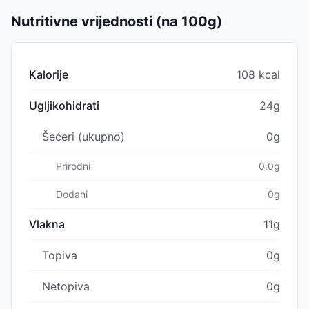
Nutritivne vrijednosti (na 100g)
Kalorije
108 kcal
Ugljikohidrati
24g
Šećeri (ukupno)
0g
Prirodni
0.0g
Dodani
0g
Vlakna
11g
Topiva
0g
Netopiva
0g