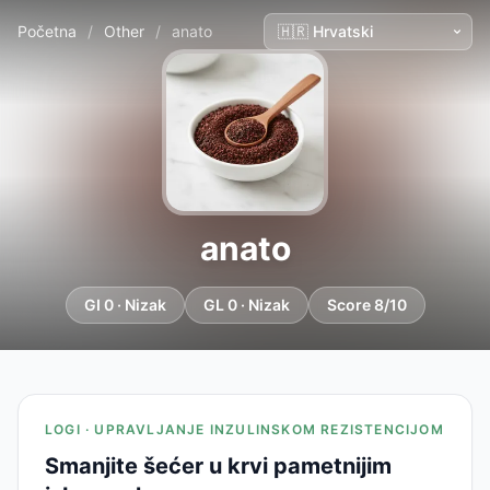
Početna
/
Other
/
anato
anato
GI 0 · Nizak
GL 0 · Nizak
Score 8/10
LOGI · UPRAVLJANJE INZULINSKOM REZISTENCIJOM
Smanjite šećer u krvi pametnijim