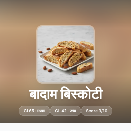
बादाम बिस्कोटी
GI 65 · मध्यम
GL 42 · उच्च
Score 3/10