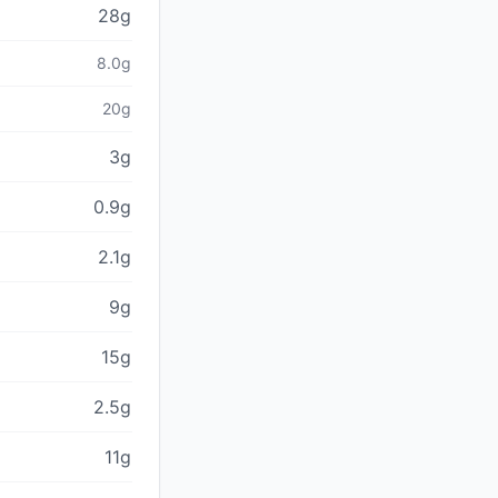
28g
8.0g
20g
3g
0.9g
2.1g
9g
15g
2.5g
11g