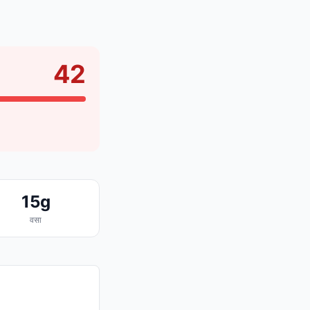
42
15g
वसा