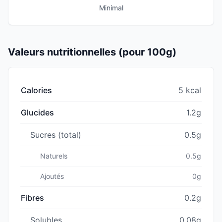
Minimal
Valeurs nutritionnelles (pour 100g)
Calories
5 kcal
Glucides
1.2g
Sucres (total)
0.5g
Naturels
0.5g
Ajoutés
0g
Fibres
0.2g
Solubles
0.08g