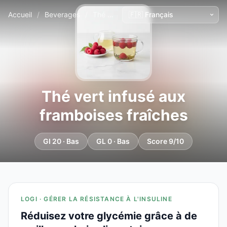
Accueil
/
Beverages
/
Thé vert infusé aux framboises fraîches
Thé vert infusé aux
framboises fraîches
GI 20 · Bas
GL 0 · Bas
Score 9/10
LOGI · GÉRER LA RÉSISTANCE À L'INSULINE
Réduisez votre glycémie grâce à de