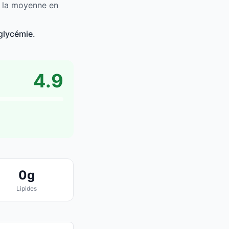
e la moyenne en
glycémie.
4.9
0g
Lipides