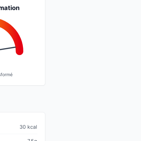
mation
sformé
30 kcal