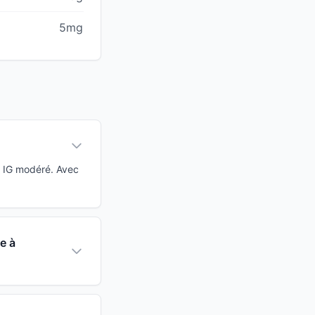
5mg
à IG modéré. Avec
e à