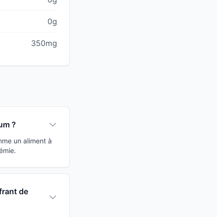
0g
350mg
ium ?
omme un aliment à
émie.
frant de