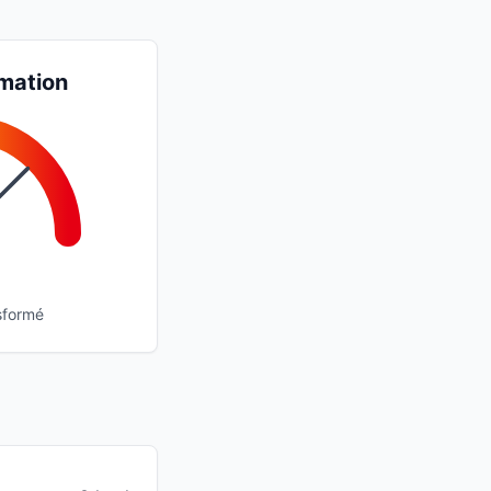
mation
sformé