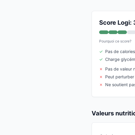
Score Logi: 
Pourquoi ce score?
✓
Pas de calories
✓
Charge glycémi
✗
Pas de valeur n
✗
Peut perturber 
✗
Ne soutient pa
Valeurs nutrit