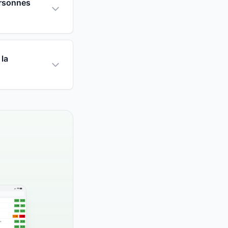
ersonnes
 la