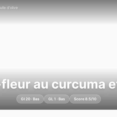
ile d'olive
leur au curcuma et à
GI 20 · Bas
GL 1 · Bas
Score 8.5/10