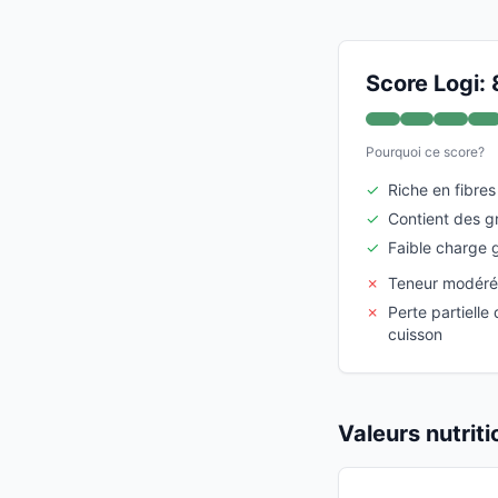
Score Logi: 
Pourquoi ce score?
✓
Riche en fibres
✓
Contient des gr
✓
Faible charge 
✗
Teneur modéré
✗
Perte partielle
cuisson
Valeurs nutrit