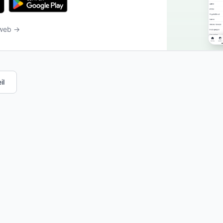
 web →
il