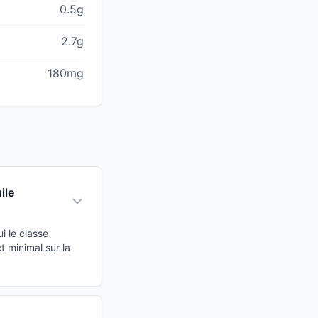
0.5g
2.7g
180mg
ile
i le classe
 minimal sur la