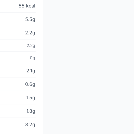
55 kcal
5.5g
2.2g
2.2g
0g
2.1g
0.6g
1.5g
1.8g
3.2g