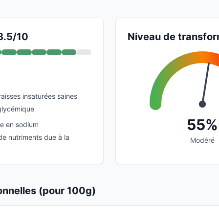
8.5/10
Niveau de transfor
aisses insaturées saines
glycémique
55%
e en sodium
 de nutriments due à la
Modéré
ionnelles (pour 100g)