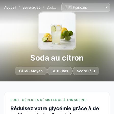
Accueil
/
Beverages
/
Soda au citron
Soda au citron
GI 65 · Moyen
GL 6 · Bas
Score 1/10
LOGI · GÉRER LA RÉSISTANCE À L'INSULINE
Réduisez votre glycémie grâce à de