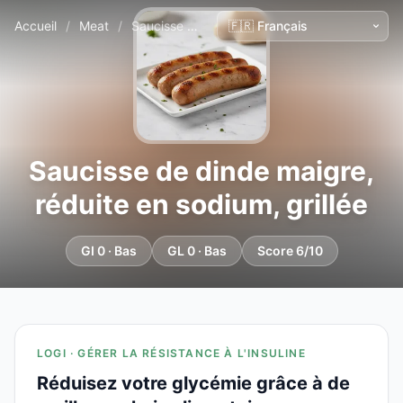
Accueil
/
Meat
/
Saucisse de dinde maigre, réduite en sodium, grillée
Saucisse de dinde maigre,
réduite en sodium, grillée
GI 0 · Bas
GL 0 · Bas
Score 6/10
LOGI · GÉRER LA RÉSISTANCE À L'INSULINE
Réduisez votre glycémie grâce à de