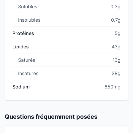
Solubles
0.3g
Insolubles
0.7g
Protéines
5g
Lipides
43g
Saturés
13g
Insaturés
28g
Sodium
650mg
Questions fréquemment posées