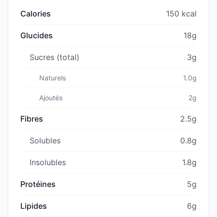
Calories
150 kcal
Glucides
18g
Sucres (total)
3g
Naturels
1.0g
Ajoutés
2g
Fibres
2.5g
Solubles
0.8g
Insolubles
1.8g
Protéines
5g
Lipides
6g