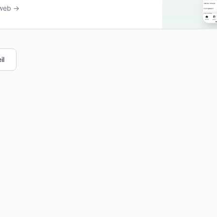
 web →
il