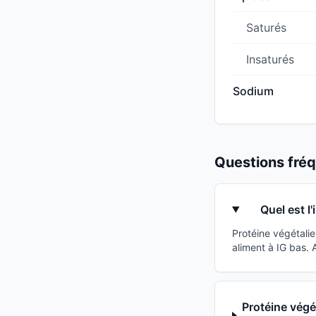
Saturés
Insaturés
Sodium
Questions fr
Quel est l
Protéine végétali
aliment à IG bas.
Protéine végé