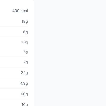
400 kcal
18g
6g
1.0g
5g
7g
2.1g
4.9g
60g
10g