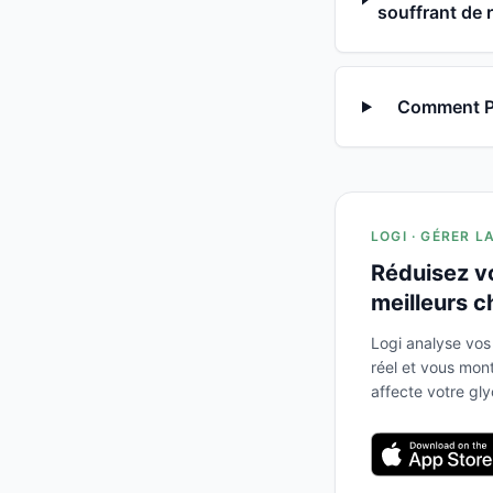
souffrant de r
Comment Pro
LOGI · GÉRER L
Réduisez v
meilleurs c
Logi analyse vos
réel et vous mo
affecte votre gl