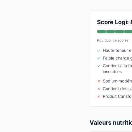
Score Logi: 
Pourquoi ce score?
✓
Haute teneur e
✓
Faible charge 
✓
Contient à la fo
insolubles
✗
Sodium modéré
✗
Contient des s
✗
Produit transf
Valeurs nutrit