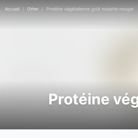
Accueil
/
Other
/
Protéine végétalienne goût noisette-nougat
Protéine vé