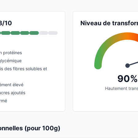
8/10
Niveau de transfor
n protéines
glycémique
is des fibres solubles et
90%
ment élevé
Hautement tran
ucres ajoutés
ormé
ionnelles (pour 100g)