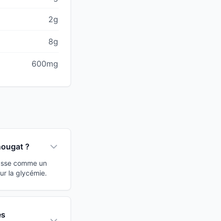
2g
8g
600mg
nougat ?
classe comme un
ur la glycémie.
es