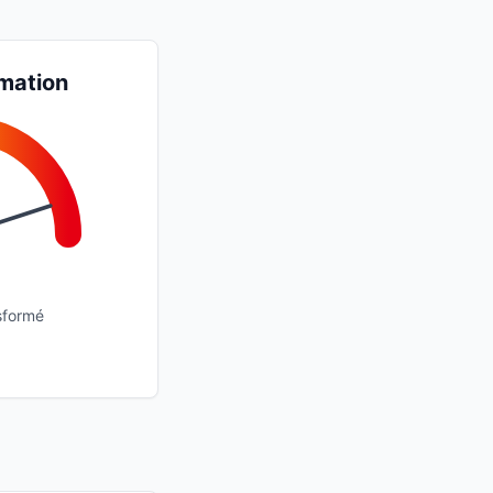
mation
sformé