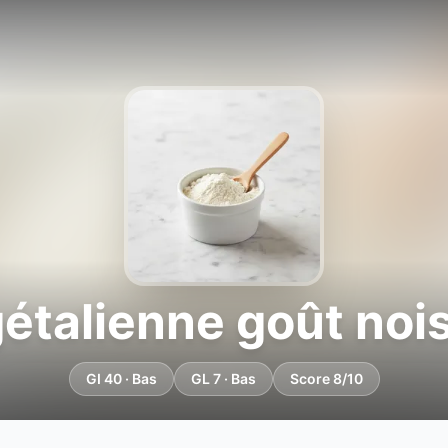
gétalienne goût noi
GI 40 · Bas
GL 7 · Bas
Score 8/10