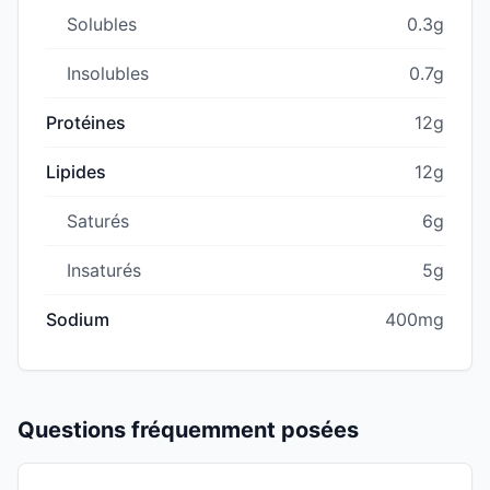
Solubles
0.3g
Insolubles
0.7g
Protéines
12g
Lipides
12g
Saturés
6g
Insaturés
5g
Sodium
400mg
Questions fréquemment posées