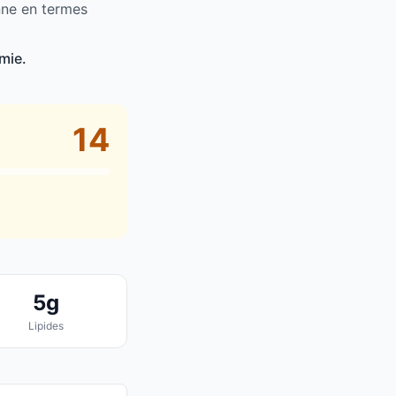
nne en termes
mie.
14
5g
Lipides