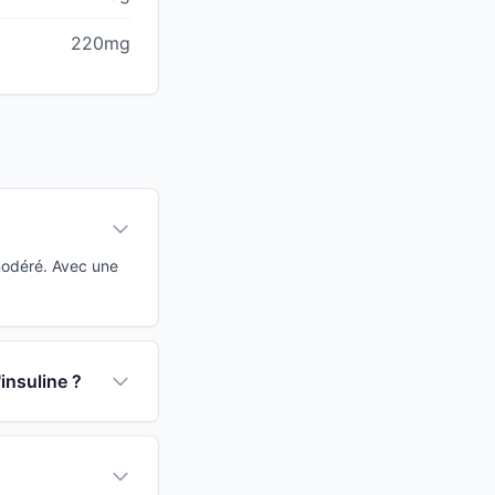
220mg
modéré. Avec une
'insuline ?