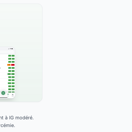
nt à IG modéré.
ycémie.