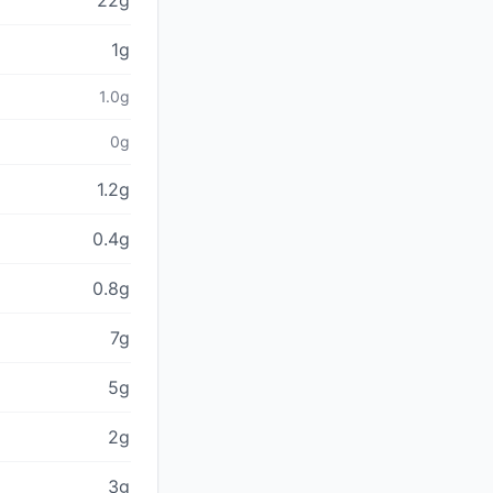
22g
1g
1.0g
0g
1.2g
0.4g
0.8g
7g
5g
2g
3g