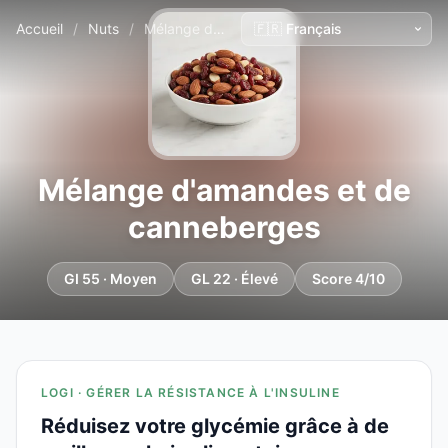
Accueil
/
Nuts
/
Mélange d'amandes et de canneberges
Mélange d'amandes et de
canneberges
GI 55 · Moyen
GL 22 · Élevé
Score 4/10
LOGI · GÉRER LA RÉSISTANCE À L'INSULINE
Réduisez votre glycémie grâce à de