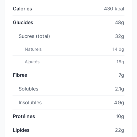
Calories
430 kcal
Glucides
48g
Sucres (total)
32g
Naturels
14.0g
Ajoutés
18g
Fibres
7g
Solubles
2.1g
Insolubles
4.9g
Protéines
10g
Lipides
22g