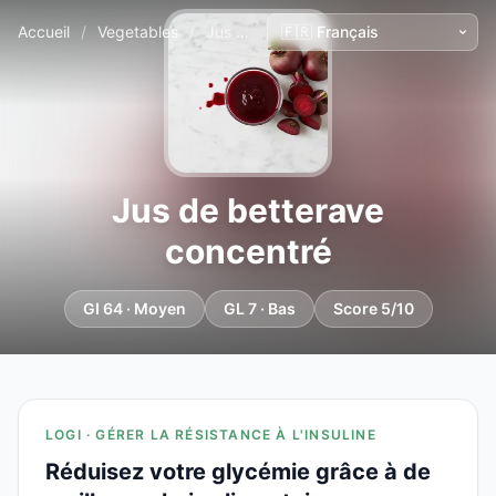
Accueil
/
Vegetables
/
Jus de betterave concentré
Jus de betterave
concentré
GI 64 · Moyen
GL 7 · Bas
Score 5/10
LOGI · GÉRER LA RÉSISTANCE À L'INSULINE
Réduisez votre glycémie grâce à de