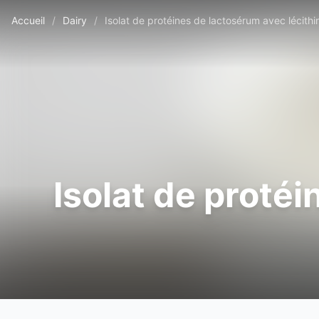
Accueil
/
Dairy
/
Isolat de protéines de lactosérum avec lécithi
Isolat de proté