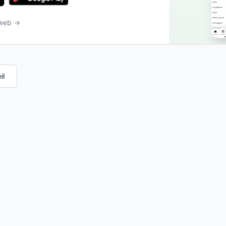
 web →
il