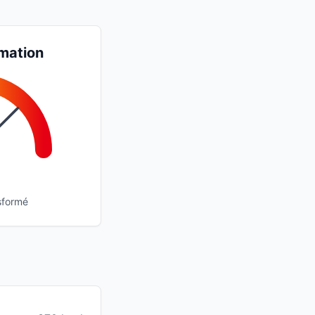
mation
sformé