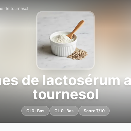
ne de tournesol
ines de lactosérum a
tournesol
GI 0 · Bas
GL 0 · Bas
Score 7/10