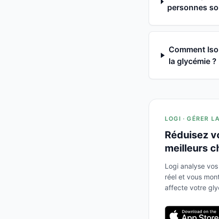
personnes souf
Comment Isola
la glycémie ?
LOGI · GÉRER L
Réduisez v
meilleurs c
Logi analyse vos
réel et vous mo
affecte votre gl