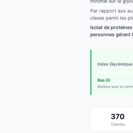
minimal sur la glyc
Par rapport aux aut
classe parmi les p
Isolat de protéine
personnes gérant le
Index Glycémique
Bas GI
Meilleur pour le cont
370
Calories