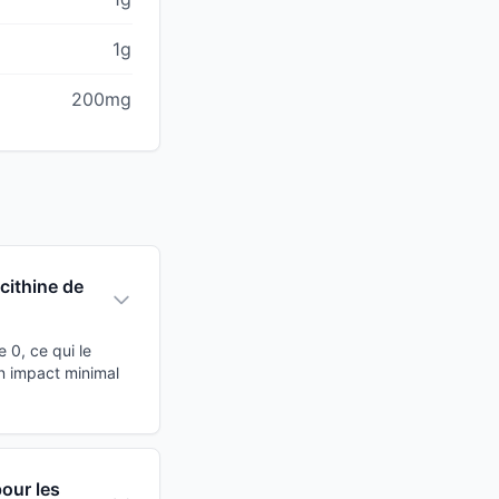
1g
200mg
cithine de
 0, ce qui le
n impact minimal
pour les