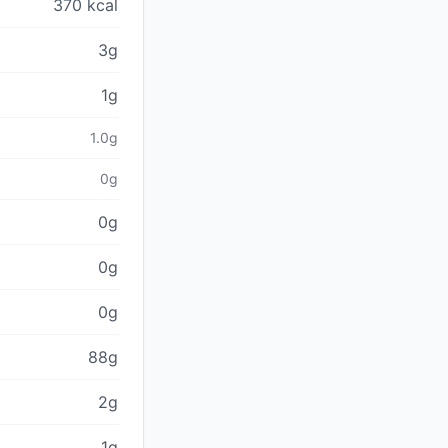
370 kcal
3g
1g
1.0g
0g
0g
0g
0g
88g
2g
1g