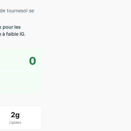
 de tournesol se
x pour les
à faible IG.
0
2g
Lipides