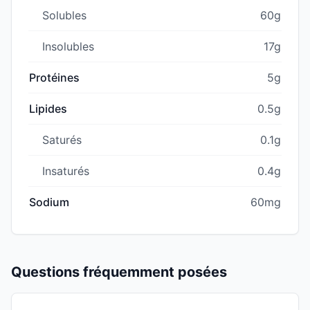
Solubles
60g
Insolubles
17g
Protéines
5g
Lipides
0.5g
Saturés
0.1g
Insaturés
0.4g
Sodium
60mg
Questions fréquemment posées